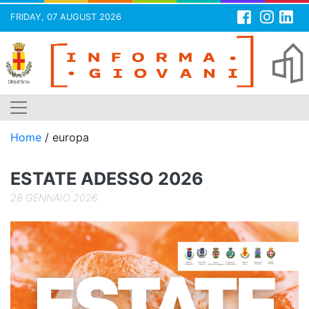
FRIDAY, 07 AUGUST 2026
Skip
to
content
Home
/
europa
ESTATE ADESSO 2026
28 GENNAIO 2026