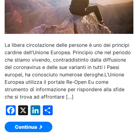
La libera circolazione delle persone è uno dei principi
cardine dell’Unione Europea. Principio che nel periodo
che stiamo vivendo, contraddistinto dalla diffusione
del coronavirus e delle sue varianti in tutti i Paesi
europei, ha conosciuto numerose deroghe.L’Unione
Europea utilizza il portale Re-Open Eu come
strumento di informazione per rispondere alla sfide
che si trova ad affrontare […]
F
X
Li
C
a
n
o
Continua
c
k
n