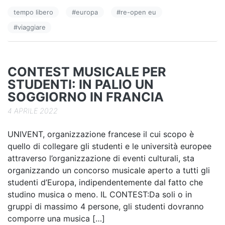
e
e
di
tempo libero
#
europa
#
re-open eu
b
dI
vi
#
viaggiare
o
n
di
o
k
CONTEST MUSICALE PER
STUDENTI: IN PALIO UN
SOGGIORNO IN FRANCIA
4 APRILE 2022
UNIVENT, organizzazione francese il cui scopo è
quello di collegare gli studenti e le università europee
attraverso l’organizzazione di eventi culturali, sta
organizzando un concorso musicale aperto a tutti gli
studenti d’Europa, indipendentemente dal fatto che
studino musica o meno. IL CONTEST:Da soli o in
gruppi di massimo 4 persone, gli studenti dovranno
comporre una musica […]