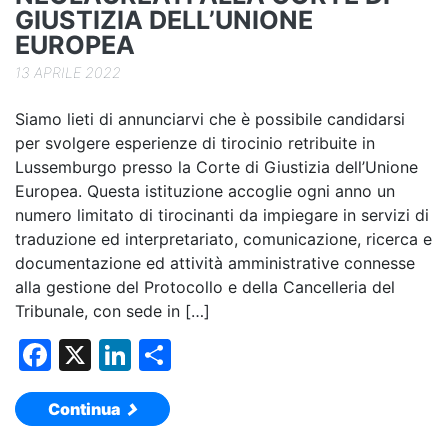
GIUSTIZIA DELL’UNIONE
EUROPEA
13 APRILE 2022
Siamo lieti di annunciarvi che è possibile candidarsi
per svolgere esperienze di tirocinio retribuite in
Lussemburgo presso la Corte di Giustizia dell’Unione
Europea. Questa istituzione accoglie ogni anno un
numero limitato di tirocinanti da impiegare in servizi di
traduzione ed interpretariato, comunicazione, ricerca e
documentazione ed attività amministrative connesse
alla gestione del Protocollo e della Cancelleria del
Tribunale, con sede in […]
F
X
Li
C
a
n
o
Continua
c
k
n