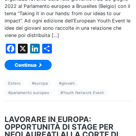
2022 al Parlamento europeo a Bruxelles (Belgio) con il
tema “Taking it in our hands: from our ideas to our
impact”. Ad ogni edizione dell’European Youth Event le
idee dei giovani sono raccolte in una relazione che
viene poi distribuita […]
F
X
Li
C
a
n
o
Continua
c
k
n
e
e
di
Estero
#
europa
#
giovani
b
dI
vi
#
parlamento europeo
#
Youth Network Event
o
n
di
o
k
LAVORARE IN EUROPA:
OPPORTUNITÀ DI STAGE PER
NEOLAUREATI ALLA CORTE DI