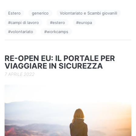
e
e
di
Estero
generico
Volontariato e Scambi giovanili
b
dI
vi
#
campi di lavoro
#
estero
#
europa
o
n
di
#
volontariato
#
workcamps
o
k
RE-OPEN EU: IL PORTALE PER
VIAGGIARE IN SICUREZZA
7 APRILE 2022