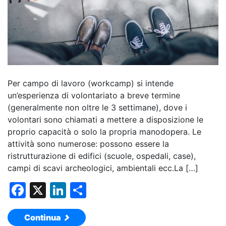
Per campo di lavoro (workcamp) si intende
un’esperienza di volontariato a breve termine
(generalmente non oltre le 3 settimane), dove i
volontari sono chiamati a mettere a disposizione le
proprio capacità o solo la propria manodopera. Le
attività sono numerose: possono essere la
ristrutturazione di edifici (scuole, ospedali, case),
campi di scavi archeologici, ambientali ecc.La […]
F
X
Li
C
a
n
o
Continua
c
k
n