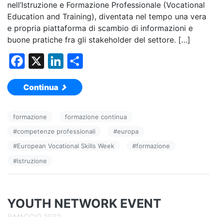
nell’Istruzione e Formazione Professionale (Vocational
Education and Training), diventata nel tempo una vera
e propria piattaforma di scambio di informazioni e
buone pratiche fra gli stakeholder del settore. […]
F
X
Li
C
a
n
o
Continua
c
k
n
e
e
di
formazione
formazione continua
b
dI
vi
#
competenze professionali
#
europa
o
n
di
#
European Vocational Skills Week
#
formazione
o
#
istruzione
k
YOUTH NETWORK EVENT
9 MAGGIO 2022