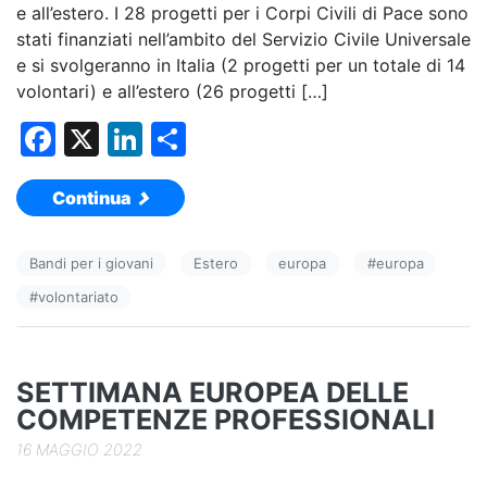
e all’estero. I 28 progetti per i Corpi Civili di Pace sono
stati finanziati nell’ambito del Servizio Civile Universale
e si svolgeranno in Italia (2 progetti per un totale di 14
volontari) e all’estero (26 progetti […]
F
X
Li
C
a
n
o
Continua
c
k
n
e
e
di
Bandi per i giovani
Estero
europa
#
europa
b
dI
vi
#
volontariato
o
n
di
o
k
SETTIMANA EUROPEA DELLE
COMPETENZE PROFESSIONALI
16 MAGGIO 2022