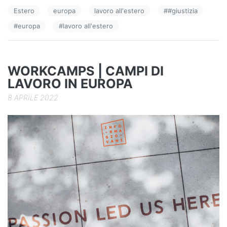
e
e
di
Estero
europa
lavoro all'estero
#
#giustizia
b
dI
vi
#
europa
#
lavoro all'estero
o
n
di
o
k
WORKCAMPS | CAMPI DI
LAVORO IN EUROPA
8 APRILE 2022