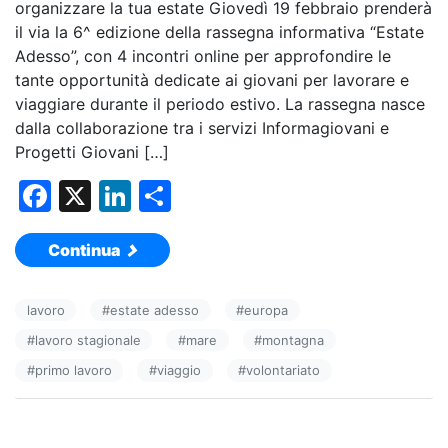
organizzare la tua estate Giovedì 19 febbraio prenderà
il via la 6^ edizione della rassegna informativa “Estate
Adesso”, con 4 incontri online per approfondire le
tante opportunità dedicate ai giovani per lavorare e
viaggiare durante il periodo estivo. La rassegna nasce
dalla collaborazione tra i servizi Informagiovani e
Progetti Giovani […]
F
X
Li
C
a
n
o
Continua
c
k
n
e
e
di
lavoro
#
estate adesso
#
europa
b
dI
vi
#
lavoro stagionale
#
mare
#
montagna
o
n
di
#
primo lavoro
#
viaggio
#
volontariato
o
k