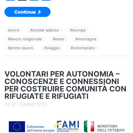
a
n
o
Continua
c
k
n
e
e
di
lavoro
#
estate adesso
#
europa
b
dI
vi
#
lavoro stagionale
#
mare
#
montagna
o
n
di
#
primo lavoro
#
viaggio
#
volontariato
o
k
VOLONTARI PER AUTONOMIA –
CONOSCENZE E CONNESSIONI
PER COSTRUIRE COMUNITÀ CON
RIFUGIATE E RIFUGIATI
24 SETTEMBRE 2025