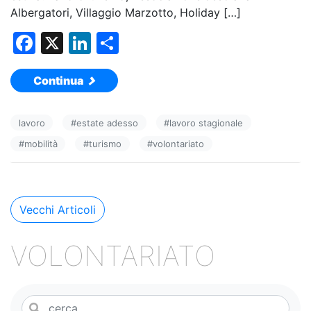
Albergatori, Villaggio Marzotto, Holiday […]
F
X
Li
C
a
n
o
Continua
c
k
n
e
e
di
lavoro
#
estate adesso
#
lavoro stagionale
b
dI
vi
#
mobilità
#
turismo
#
volontariato
o
n
di
o
k
Navigazione
Vecchi Articoli
articoli
VOLONTARIATO