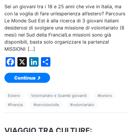
Sei un giovani tra i 18 e 25 anni che vive in Italia, ma
con la voglia di fare un’esperienza all’estero? Parcours
Le Monde Sud Est è alla ricerca di 3 giovani italiani
desiderosi di svolgere una missione di volontariato (8
mesi) nel Sud della Francia!Le missioni sono già
disponibili, basta solo organizzare la partenza!
MISSIONI: […]
F
X
Li
C
a
n
o
Continua
c
k
n
e
e
di
Estero
Volontariato e Scambi giovanili
#
estero
b
dI
vi
#
francia
#
serviziocivile
#
volontariato
o
n
di
o
k
VIAGGIO TRA CULTURE: