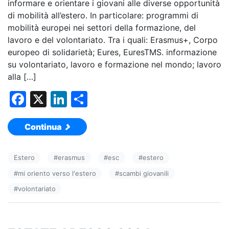
informare e orientare i giovani alle diverse opportunità
di mobilità all’estero. In particolare: programmi di
mobilità europei nei settori della formazione, del
lavoro e del volontariato. Tra i quali: Erasmus+, Corpo
europeo di solidarietà; Eures, EuresTMS. informazione
su volontariato, lavoro e formazione nel mondo; lavoro
alla […]
F
X
Li
C
a
n
o
Continua
c
k
n
e
e
di
Estero
#
erasmus
#
esc
#
estero
b
dI
vi
#
mi oriento verso l'estero
#
scambi giovanili
o
n
di
#
volontariato
o
k