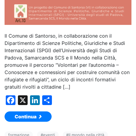
Il Comune di Santorso, in collaborazione con il
Dipartimento di Scienze Politiche, Giuridiche e Studi
Internazionali (SPGI) dell’Università degli Studi di
Padova, Samarcanda SCS e Il Mondo nella Città,
promuove il percorso “Volontari per l’autonomia –
Conoscenze e connessioni per costruire comunità con
rifugiate e rifugiati”, un ciclo di incontri formativi
gratuiti rivolti a cittadine […]
F
X
Li
C
a
n
o
Continua
c
k
n
e
e
di
formazione
#
eventi
#
il mondo nella città