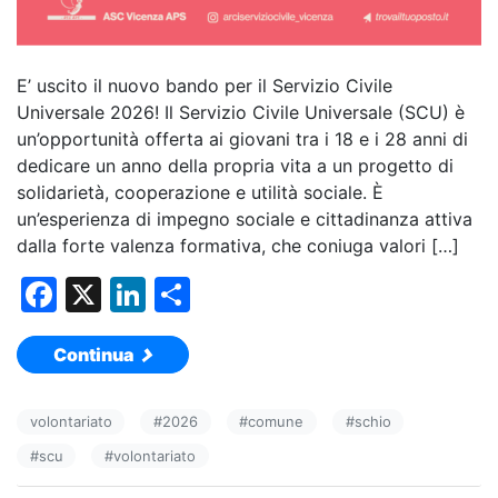
E’ uscito il nuovo bando per il Servizio Civile
Universale 2026! Il Servizio Civile Universale (SCU) è
un’opportunità offerta ai giovani tra i 18 e i 28 anni di
dedicare un anno della propria vita a un progetto di
solidarietà, cooperazione e utilità sociale. È
un’esperienza di impegno sociale e cittadinanza attiva
dalla forte valenza formativa, che coniuga valori […]
F
X
Li
C
a
n
o
Continua
c
k
n
e
e
di
volontariato
#
2026
#
comune
#
schio
b
dI
vi
#
scu
#
volontariato
o
n
di