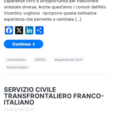
Esperienze Forti è un’opportunità per trascorrere
un’estate diversa. Anche quest’anno i comuni dell’Alto
Vicentino vogliono riproporre questa bellissima
esperienza che permette a centinaia […]
F
X
Li
C
a
n
o
Continua
c
k
n
e
e
di
volontariato
#
2025
#
esperienze forti
b
dI
vi
#
volontariato
o
n
di
o
k
SERVIZIO CIVILE
TRANSFRONTALIERO FRANCO-
ITALIANO
25 GIUGNO 2024