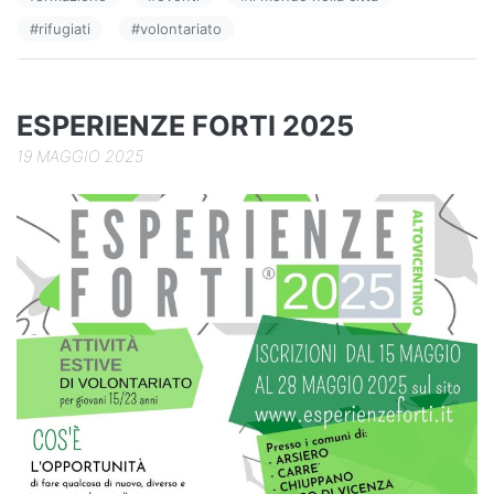
b
dI
vi
#
rifugiati
#
volontariato
o
n
di
o
k
ESPERIENZE FORTI 2025
19 MAGGIO 2025