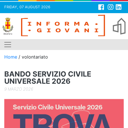
FRIDAY, 07 AUGUST 2026
Skip
to
content
Home
/
volontariato
BANDO SERVIZIO CIVILE
UNIVERSALE 2026
9 MARZO 2026