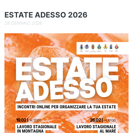
o
k
ESTATE ADESSO 2026
28 GENNAIO 2026