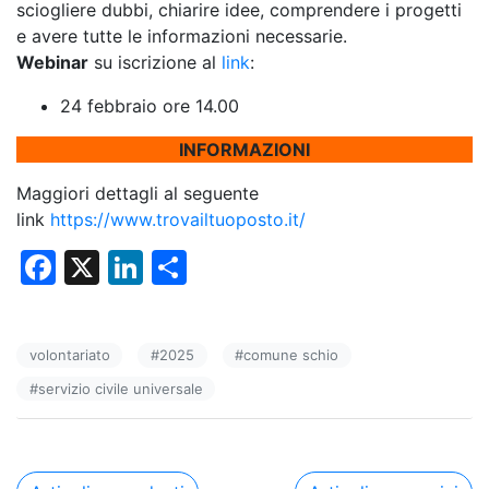
sciogliere dubbi, chiarire idee, comprendere i progetti
e avere tutte le informazioni necessarie.
Webinar
su iscrizione al
link
:
24 febbraio ore 14.00
INFORMAZIONI
Maggiori dettagli al seguente
link
https://www.trovailtuoposto.it/
F
X
Li
C
a
n
o
c
k
n
volontariato
#
2025
#
comune schio
e
e
di
#
servizio civile universale
b
dI
vi
o
n
di
o