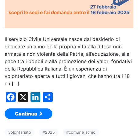
Il servizio Civile Universale nasce dal desiderio di
dedicare un anno della propria vita alla difesa non
armata e non violenta della Patria, all’educazione, alla
pace tra i popoli e alla promozione dei valori fondativi
della Repubblica Italiana. È un esperienza di
volontariato aperta a tutti i giovani che hanno tra i 18
e i […]
F
X
Li
C
a
n
o
Continua
c
k
n
e
e
di
volontariato
#
2025
#
comune schio
b
dI
vi