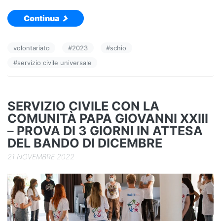
a
n
o
Continua
c
k
n
e
e
di
volontariato
#
2023
#
schio
b
dI
vi
#
servizio civile universale
o
n
di
o
k
SERVIZIO CIVILE CON LA
COMUNITÀ PAPA GIOVANNI XXIII
– PROVA DI 3 GIORNI IN ATTESA
DEL BANDO DI DICEMBRE
21 NOVEMBRE 2022