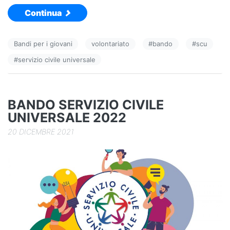
a
n
o
Continua
c
k
n
e
e
di
Bandi per i giovani
volontariato
#
bando
#
scu
b
dI
vi
#
servizio civile universale
o
n
di
o
k
BANDO SERVIZIO CIVILE
UNIVERSALE 2022
20 DICEMBRE 2021