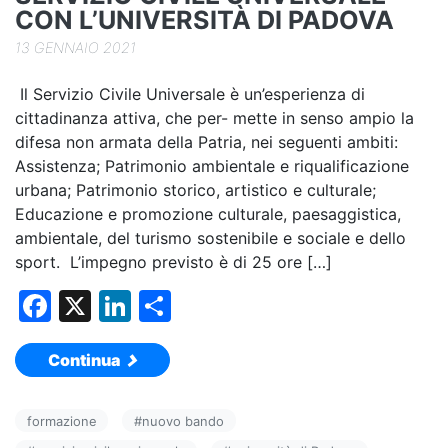
k
CON L’UNIVERSITÀ DI PADOVA
13 GENNAIO 2021
Il Servizio Civile Universale è un’esperienza di
cittadinanza attiva, che per- mette in senso ampio la
difesa non armata della Patria, nei seguenti ambiti:
Assistenza; Patrimonio ambientale e riqualificazione
urbana; Patrimonio storico, artistico e culturale;
Educazione e promozione culturale, paesaggistica,
ambientale, del turismo sostenibile e sociale e dello
sport. L’impegno previsto è di 25 ore […]
F
X
Li
C
a
n
o
Continua
c
k
n
e
e
di
formazione
#
nuovo bando
b
dI
vi