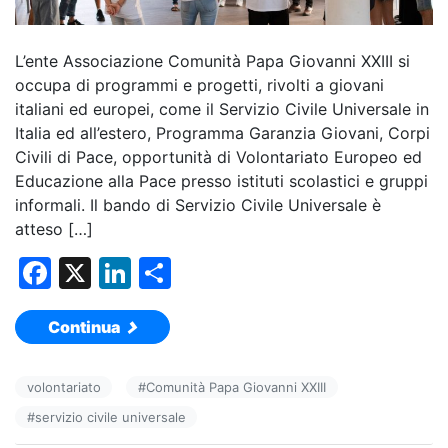
L’ente Associazione Comunità Papa Giovanni XXIII si
occupa di programmi e progetti, rivolti a giovani
italiani ed europei, come il Servizio Civile Universale in
Italia ed all’estero, Programma Garanzia Giovani, Corpi
Civili di Pace, opportunità di Volontariato Europeo ed
Educazione alla Pace presso istituti scolastici e gruppi
informali. Il bando di Servizio Civile Universale è
atteso […]
F
X
Li
C
a
n
o
Continua
c
k
n
e
e
di
volontariato
#
Comunità Papa Giovanni XXIII
b
dI
vi
#
servizio civile universale
o
n
di