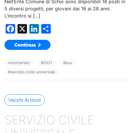
Nell’Ente Comune di Schio sono disponibili 18 posti in
5 diversi progetti, per giovani dai 18 ai 28 anni.
L’incontro si […]
F
X
Li
C
a
n
o
Continua
c
k
n
e
e
di
volontariato
#
2021
#
scu
b
dI
vi
#
servizio civile universale
o
n
di
o
k
Navigazione
Vecchi Articoli
articoli
SERVIZIO CIVILE