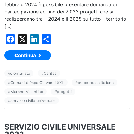
febbraio 2024 è possibile presentare domanda di
partecipazione ad uno dei 2.023 progetti che si
realizzeranno tra il 2024 e il 2025 su tutto il territorio
[…]
F
X
Li
C
a
n
o
Continua
c
k
n
e
e
di
volontariato
#
Caritas
b
dI
vi
#
Comunità Papa Giovanni XXIII
#
croce rossa italiana
o
n
di
#
Marano Vicentino
#
progetti
o
#
servizio civile universale
k
SERVIZIO CIVILE UNIVERSALE