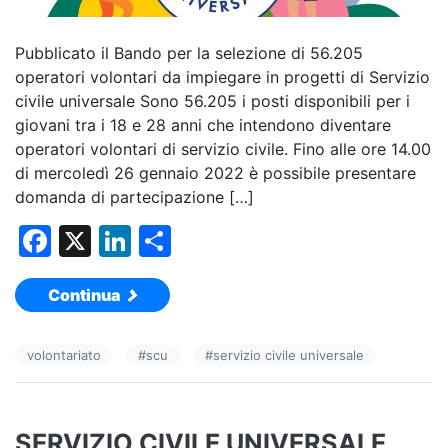
Pubblicato il Bando per la selezione di 56.205
operatori volontari da impiegare in progetti di Servizio
civile universale Sono 56.205 i posti disponibili per i
giovani tra i 18 e 28 anni che intendono diventare
operatori volontari di servizio civile. Fino alle ore 14.00
di mercoledì 26 gennaio 2022 è possibile presentare
domanda di partecipazione […]
F
X
Li
C
a
n
o
Continua
c
k
n
e
e
di
volontariato
#
scu
#
servizio civile universale
b
dI
vi
o
n
di
o
SERVIZIO CIVILE UNIVERSALE