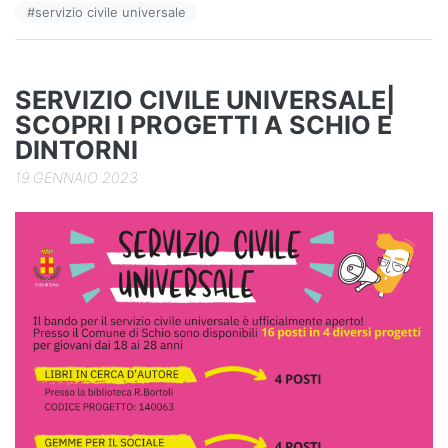
#
servizio civile universale
o
n
di
o
k
SERVIZIO CIVILE UNIVERSALE|
SCOPRI I PROGETTI A SCHIO E
DINTORNI
19 GENNAIO 2023