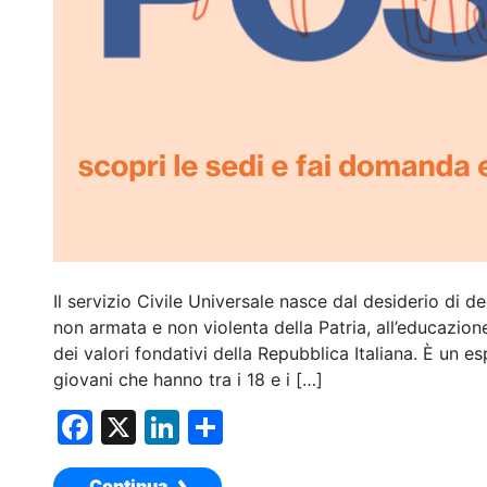
Il servizio Civile Universale nasce dal desiderio di d
non armata e non violenta della Patria, all’educazione
dei valori fondativi della Repubblica Italiana. È un es
giovani che hanno tra i 18 e i […]
F
X
Li
C
a
n
o
Continua