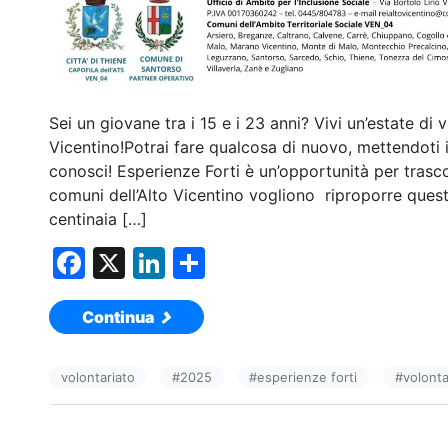
Sei un giovane tra i 15 e i 23 anni? Vivi un’estate di v
Vicentino!Potrai fare qualcosa di nuovo, mettendoti
conosci! Esperienze Forti è un’opportunità per trasco
comuni dell’Alto Vicentino vogliono riproporre ques
centinaia […]
F
X
Li
C
a
n
o
Continua
c
k
n
e
e
di
volontariato
#
2025
#
esperienze forti
#
volonta
b
dI
vi
o
n
di