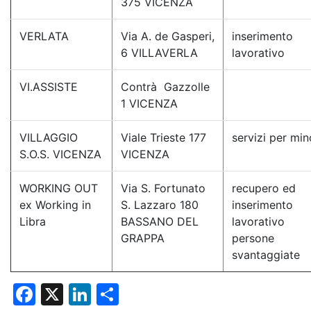
375 VICENZA
VERLATA
Via A. de Gasperi,
inserimento
6 VILLAVERLA
lavorativo
VI.ASSISTE
Contrà Gazzolle
1 VICENZA
VILLAGGIO
Viale Trieste 177
servizi per min
S.O.S. VICENZA
VICENZA
WORKING OUT
Via S. Fortunato
recupero ed
ex Working in
S. Lazzaro 180
inserimento
Libra
BASSANO DEL
lavorativo
GRAPPA
persone
svantaggiate
F
X
Li
C