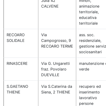
Julia 42
minori,
CALVENE
animazione
territoriale,
educativa
territoriale
RECOARO
Via
ass. soc.
SOLIDALE
Campogrosso, 9
residenziale,
RECOARO TERME
gestione serviz
sociosanitari
RINASCERE
Via G. Ungaretti
manutenzione 
fraz. Povolaro
verde
DUEVILLE
S.GAETANO
Via S.Caterina da
recupero ed
THIENE
Siena, 2 THIENE
inserimento
lavorativo
persone