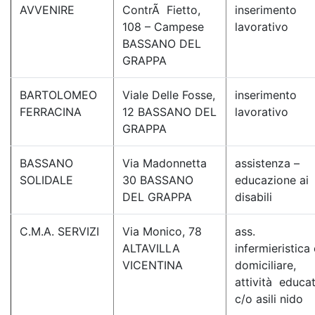
AVVENIRE
ContrÃ Fietto,
inserimento
108 – Campese
lavorativo
BASSANO DEL
GRAPPA
BARTOLOMEO
Viale Delle Fosse,
inserimento
FERRACINA
12 BASSANO DEL
lavorativo
GRAPPA
BASSANO
Via Madonnetta
assistenza –
SOLIDALE
30 BASSANO
educazione ai
DEL GRAPPA
disabili
C.M.A. SERVIZI
Via Monico, 78
ass.
ALTAVILLA
infermieristica 
VICENTINA
domiciliare,
attività educa
c/o asili nido