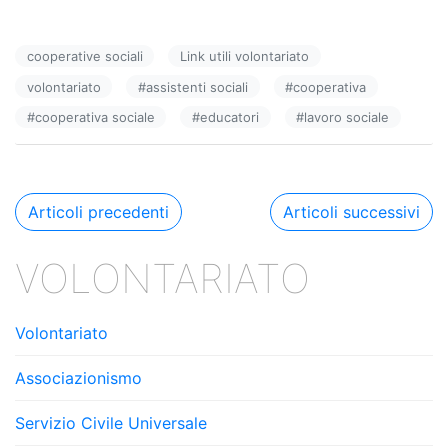
a
n
o
c
k
n
cooperative sociali
Link utili volontariato
e
e
di
volontariato
#
assistenti sociali
#
cooperativa
b
dI
vi
#
cooperativa sociale
#
educatori
#
lavoro sociale
o
n
di
o
k
Navigazione
Articoli precedenti
Articoli successivi
articoli
VOLONTARIATO
Volontariato
Associazionismo
Servizio Civile Universale