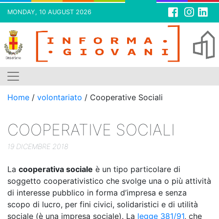
MONDAY, 10 AUGUST 2026
Skip
to
content
Home
/
volontariato
/
Cooperative Sociali
COOPERATIVE SOCIALI
19 DICEMBRE 2018
La
cooperativa sociale
è un tipo particolare di
soggetto cooperativistico che svolge una o più attività
di interesse pubblico in forma d’impresa e senza
scopo di lucro, per fini civici, solidaristici e di utilità
sociale (è una impresa sociale). La
legge 381/91
, che