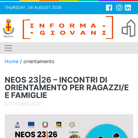
THURSDAY, 06 AUGUST 2026
Skip
to
content
Home
/
orientamento
NEOS 23|26 – INCONTRI DI
ORIENTAMENTO PER RAGAZZI/E
E FAMIGLIE
8 OTTOBRE 2025