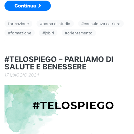
Continua
c
k
n
e
e
di
formazione
#
borsa di studio
#
consulenza carriera
b
dI
vi
#
formazione
#
jobiri
#
orientamento
o
n
di
o
k
#TELOSPIEGO – PARLIAMO DI
SALUTE E BENESSERE
17 MAGGIO 2024