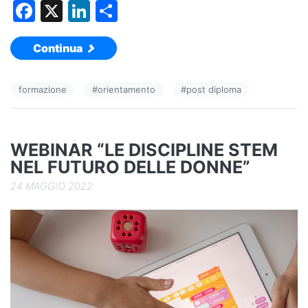
F
X
Li
C
a
n
o
Continua
c
k
n
e
e
di
formazione
#
orientamento
#
post diploma
b
dI
vi
o
n
di
o
WEBINAR “LE DISCIPLINE STEM
k
NEL FUTURO DELLE DONNE”
24 MAGGIO 2022