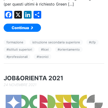
(per questi ultimi è richiesto Green […]
F
X
Li
C
a
n
o
Continua
c
k
n
e
e
di
formazione
istruzione secondaria superiore
#
cfp
b
dI
vi
#
istituti superiori
#
licei
#
orientamento
o
n
di
#
professionali
#
tecnici
o
k
JOB&ORIENTA 2021
24 NOVEMBRE 2021