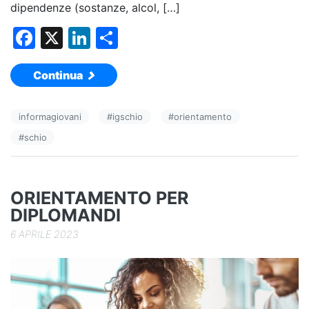
dipendenze (sostanze, alcol, […]
F
X
Li
C
a
n
o
Continua
c
k
n
e
e
di
informagiovani
#
igschio
#
orientamento
b
dI
vi
#
schio
o
n
di
o
k
ORIENTAMENTO PER
DIPLOMANDI
6 APRILE 2023