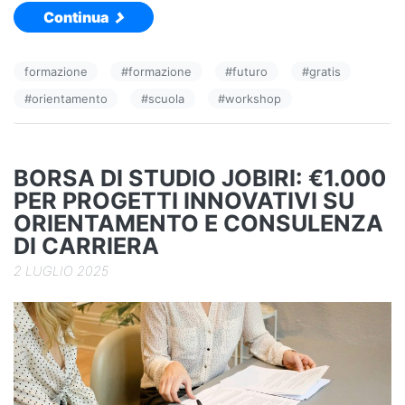
Continua
c
k
n
e
e
di
formazione
#
formazione
#
futuro
#
gratis
b
dI
vi
#
orientamento
#
scuola
#
workshop
o
n
di
o
k
BORSA DI STUDIO JOBIRI: €1.000
PER PROGETTI INNOVATIVI SU
ORIENTAMENTO E CONSULENZA
DI CARRIERA
2 LUGLIO 2025