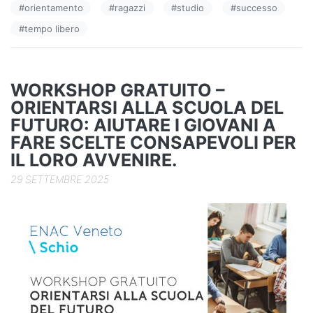
#
orientamento
#
ragazzi
#
studio
#
successo
o
n
di
#
tempo libero
o
k
WORKSHOP GRATUITO –
ORIENTARSI ALLA SCUOLA DEL
FUTURO: AIUTARE I GIOVANI A
FARE SCELTE CONSAPEVOLI PER
IL LORO AVVENIRE.
29 SETTEMBRE 2025