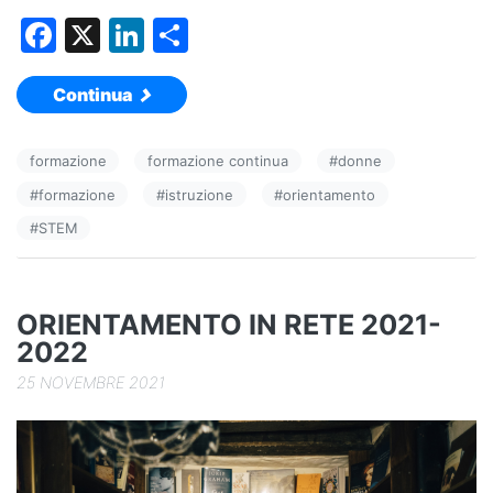
F
X
Li
C
a
n
o
Continua
c
k
n
e
e
di
formazione
formazione continua
#
donne
b
dI
vi
#
formazione
#
istruzione
#
orientamento
o
n
di
#
STEM
o
k
ORIENTAMENTO IN RETE 2021-
2022
25 NOVEMBRE 2021