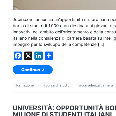
Jobiri.com, annuncia un’opportunità straordinaria per v
borsa di studio di 1.000 euro destinata ai giovani res
innovativi nell’ambito dell’orientamento e della cons
italiano nella consulenza di carriera basata su intelli
impegno per lo sviluppo delle competenze […]
F
X
Li
C
a
n
o
Continua
c
k
n
e
e
di
formazione
#
borsa di studio
#
consulenza carriera
b
dI
vi
o
n
di
o
UNIVERSITÀ: OPPORTUNITÀ BOR
k
MILIONE DI STUDENTI ITALIANI