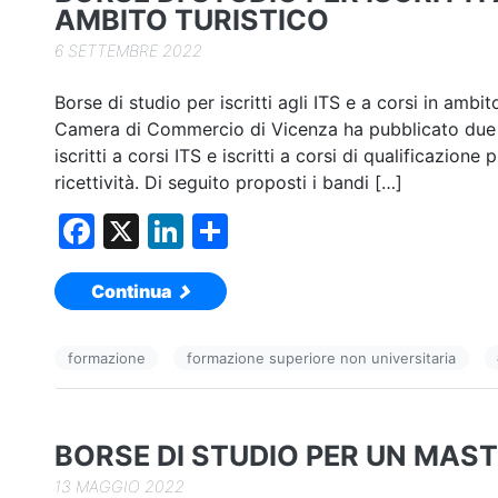
AMBITO TURISTICO
6 SETTEMBRE 2022
Borse di studio per iscritti agli ITS e a corsi in am
Camera di Commercio di Vicenza ha pubblicato due 
iscritti a corsi ITS e iscritti a corsi di qualificazione
ricettività. Di seguito proposti i bandi […]
F
X
Li
C
a
n
o
Continua
c
k
n
e
e
di
formazione
formazione superiore non universitaria
b
dI
vi
o
n
di
o
BORSE DI STUDIO PER UN MAST
k
13 MAGGIO 2022