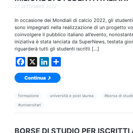
27 SETTEMBRE 2022
In occasione dei Mondiali di calcio 2022, gli studenti 
sono impegnati nella realizzazione di un progetto vo
coinvolgere il pubblico italiano all’evento, nonostante 
iniziativa è stata lanciata da SuperNews, testata gior
riguarderà tutti gli studenti iscritti […]
F
X
Li
C
a
n
o
Continua
c
k
n
e
e
di
formazione
università e post laurea
#
borsa di studi
b
dI
vi
#
universitari
o
n
di
o
k
BORSE DI STUDIO PER ISCRITTI A