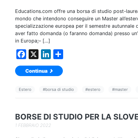
Educations.com offre una borsa di studio post-laurea 
mondo che intendono conseguire un Master all’estero
specializzazione europea per il semestre autunnal
aver fatto domanda (o faranno domanda) presso un’u
in Europa;– […]
F
X
Li
C
a
n
o
Continua
c
k
n
e
e
di
Estero
#
borsa di studio
#
estero
#
master
b
dI
vi
o
n
di
o
BORSE DI STUDIO PER LA SLOV
k
1 FEBBRAIO 2022