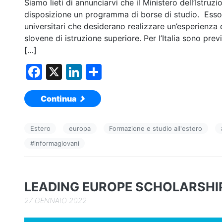
Siamo lieti di annunciarvi che il Ministero dell’Istru
disposizione un programma di borse di studio. Esso è 
universitari che desiderano realizzare un’esperienza d
slovene di istruzione superiore. Per l’Italia sono pr
[…]
F
X
Li
C
a
n
o
Continua
c
k
n
e
e
di
Estero
europa
Formazione e studio all'estero
b
dI
vi
#
informagiovani
o
n
di
o
k
LEADING EUROPE SCHOLARSHIP
27 GENNAIO 2022