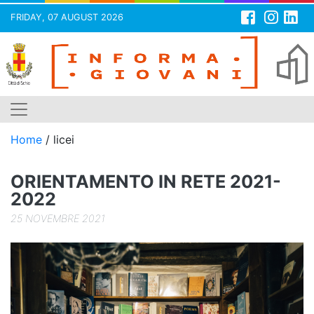
FRIDAY, 07 AUGUST 2026
Skip
to
content
Home
/
licei
ORIENTAMENTO IN RETE 2021-
2022
25 NOVEMBRE 2021