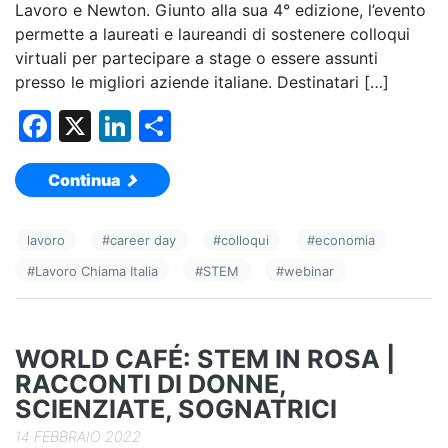
Lavoro e Newton. Giunto alla sua 4° edizione, l’evento
permette a laureati e laureandi di sostenere colloqui
virtuali per partecipare a stage o essere assunti
presso le migliori aziende italiane. Destinatari […]
F
X
Li
C
a
n
o
Continua
c
k
n
e
e
di
lavoro
#
career day
#
colloqui
#
economia
b
dI
vi
#
Lavoro Chiama Italia
#
STEM
#
webinar
o
n
di
o
k
WORLD CAFÉ: STEM IN ROSA |
RACCONTI DI DONNE,
SCIENZIATE, SOGNATRICI
14 FEBBRAIO 2022