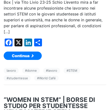
Box | via Tito Livio 23-25 Schio L’evento mira a far
incontrare alcune professioniste che lavorano nei
settori STEM con le giovani studentesse di istituti
superiori e università, ma anche le donne in generale,
per parlare di aspirazioni professionali, di condizioni
[…]
F
X
Li
C
a
n
o
Continua
c
k
n
e
e
di
lavoro
#
donne
#
lavoro
#
STEM
b
dI
vi
#
studentesse
#
World Café
o
n
di
o
k
“WOMEN IN STEM” | BORSE DI
STUDIO PER STUDENTESSE