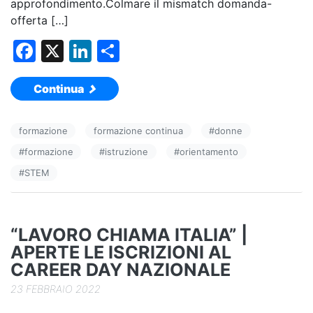
approfondimento.Colmare il mismatch domanda-
offerta […]
F
X
Li
C
a
n
o
Continua
c
k
n
e
e
di
formazione
formazione continua
#
donne
b
dI
vi
#
formazione
#
istruzione
#
orientamento
o
n
di
#
STEM
o
k
“LAVORO CHIAMA ITALIA” |
APERTE LE ISCRIZIONI AL
CAREER DAY NAZIONALE
23 FEBBRAIO 2022