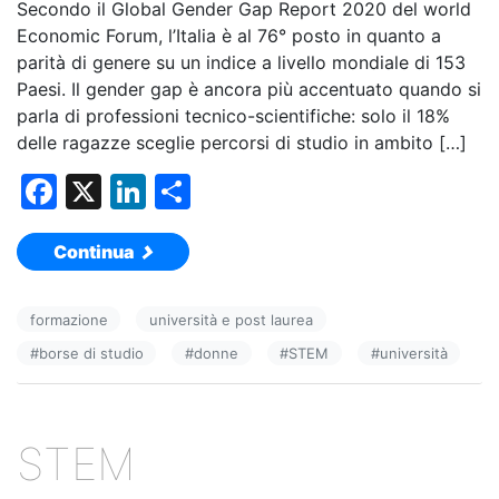
Secondo il Global Gender Gap Report 2020 del world
Economic Forum, l’Italia è al 76° posto in quanto a
parità di genere su un indice a livello mondiale di 153
Paesi. Il gender gap è ancora più accentuato quando si
parla di professioni tecnico-scientifiche: solo il 18%
delle ragazze sceglie percorsi di studio in ambito […]
F
X
Li
C
a
n
o
Continua
c
k
n
e
e
di
formazione
università e post laurea
b
dI
vi
#
borse di studio
#
donne
#
STEM
#
università
o
n
di
o
k
STEM