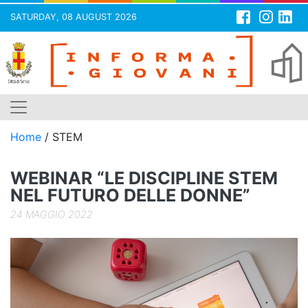
SATURDAY, 08 AUGUST 2026
Skip
to
content
Home
/
STEM
WEBINAR “LE DISCIPLINE STEM
NEL FUTURO DELLE DONNE”
24 MAGGIO 2022