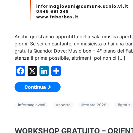
Anche quest’anno approfitta della sala musica aperta
giorni. Se sei un cantante, un musicista o hai una ba
gratuita Quando: Dove: Music box – 4° piano del Fab
stanza il prima possibile, altrimenti poi non ci […]
F
X
Li
C
a
n
o
Continua
c
k
n
e
e
di
informagiovani
#
aperta
#
estate 2026
#
gratis
b
dI
vi
o
n
di
o
WORKSHOP GRATUITO – ORIENT