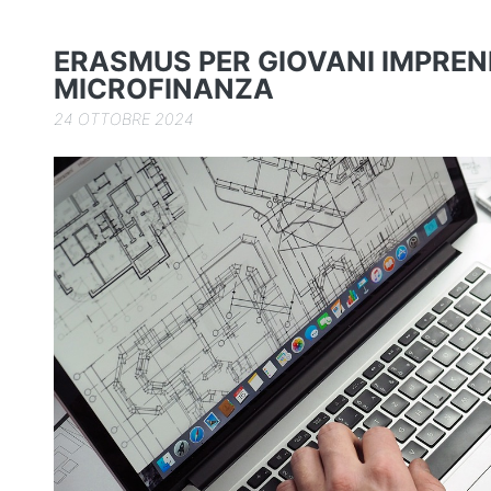
o
n
di
o
ERASMUS PER GIOVANI IMPREND
k
MICROFINANZA
24 OTTOBRE 2024