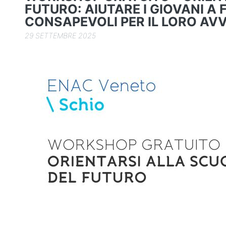
k
FUTURO: AIUTARE I GIOVANI A 
CONSAPEVOLI PER IL LORO AVV
29 SETTEMBRE 2025