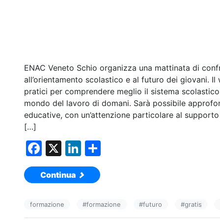
ENAC Veneto Schio organizza una mattinata di conf
all’orientamento scolastico e al futuro dei giovani. I
pratici per comprendere meglio il sistema scolastic
mondo del lavoro di domani. Sarà possibile approfondi
educative, con un’attenzione particolare al supporto
[…]
F
X
Li
C
a
n
o
Continua
c
k
n
e
e
di
formazione
#
formazione
#
futuro
#
gratis
b
dI
vi