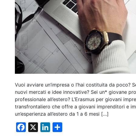
Vuoi avviare un’impresa o l’hai costituita da poco? Se
nuovi mercati e idee innovative? Sei un* giovane prof
professionale all’estero? L’Erasmus per giovani imp
transfrontaliero che offre a giovani imprenditori e imp
un’esperienza all’estero da 1 a 6 mesi […]
F
X
Li
C