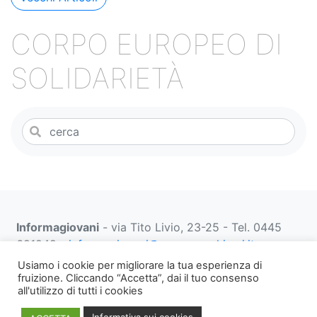
articoli
CORPO EUROPEO DI
SOLIDARIETÀ
Informagiovani
- via Tito Livio, 23-25 - Tel. 0445
691249 -
informagiovani@comune.schio.vi.it
prenotazionifaberbox@comune.schio.vi.it
0445 691
Usiamo i cookie per migliorare la tua esperienza di
452 dal lunedì al venerdì dalle 13:00 alle 18:00
fruizione. Cliccando “Accetta”, dai il tuo consenso
all'utilizzo di tutti i cookies
Note
WEB PRIVACY E
Informativa
Informativa sui cookies