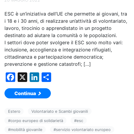
ESC è un’iniziativa dell’UE che permette ai giovani, tra
i 18 e i 30 anni, di realizzare un’attività di volontariato,
lavoro, tirocinio o apprendistato in un progetto
destinato ad aiutare la comunità o le popolazioni.
I settori dove poter svolgere il ESC sono molto vari:
inclusione, accoglienza e integrazione rifiugiati,
cittadinanza e partecipazione democratica;
prevenzione e gestione catastrofi; […]
F
X
Li
C
a
n
o
Continua
c
k
n
e
e
di
Estero
Volontariato e Scambi giovanili
b
dI
vi
#
corpo europeo di solidarietà
#
esc
o
n
di
#
mobilità giovanile
#
servizio volontariato europeo