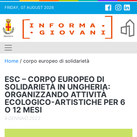
FRIDAY, 07 AUGUST 2026
Skip
to
content
Home
/
corpo europeo di solidarietà
ESC – CORPO EUROPEO DI
SOLIDARIETÀ IN UNGHERIA:
ORGANIZZANDO ATTIVITÀ
ECOLOGICO-ARTISTICHE PER 6
O 12 MESI
9 GENNAIO 2023