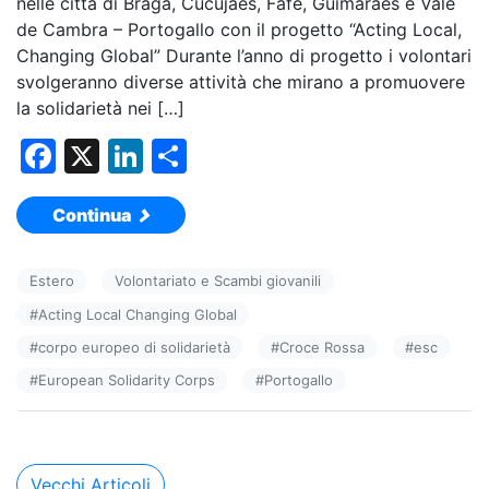
nelle città di Braga, Cucujães, Fafe, Guimarães e Vale
de Cambra – Portogallo con il progetto “Acting Local,
Changing Global” Durante l’anno di progetto i volontari
svolgeranno diverse attività che mirano a promuovere
la solidarietà nei […]
F
X
Li
C
a
n
o
Continua
c
k
n
e
e
di
Estero
Volontariato e Scambi giovanili
b
dI
vi
#
Acting Local Changing Global
o
n
di
#
corpo europeo di solidarietà
#
Croce Rossa
#
esc
o
#
European Solidarity Corps
#
Portogallo
k
Navigazione
Vecchi Articoli