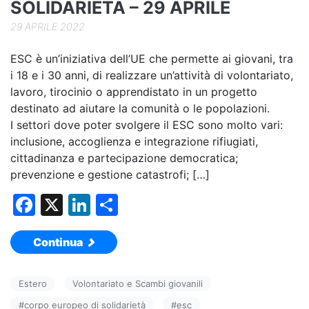
SOLIDARIETÀ – 29 APRILE
29 APRILE 2022
ESC è un’iniziativa dell’UE che permette ai giovani, tra
i 18 e i 30 anni, di realizzare un’attività di volontariato,
lavoro, tirocinio o apprendistato in un progetto
destinato ad aiutare la comunità o le popolazioni.
I settori dove poter svolgere il ESC sono molto vari:
inclusione, accoglienza e integrazione rifiugiati,
cittadinanza e partecipazione democratica;
prevenzione e gestione catastrofi; […]
F
X
Li
C
a
n
o
Continua
c
k
n
e
e
di
Estero
Volontariato e Scambi giovanili
b
dI
vi
#
corpo europeo di solidarietà
#
esc