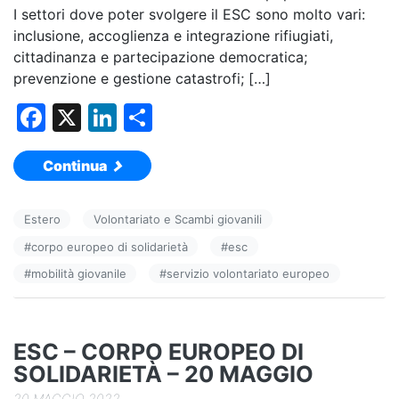
I settori dove poter svolgere il ESC sono molto vari:
inclusione, accoglienza e integrazione rifiugiati,
cittadinanza e partecipazione democratica;
prevenzione e gestione catastrofi; […]
F
X
Li
C
a
n
o
Continua
c
k
n
e
e
di
Estero
Volontariato e Scambi giovanili
b
dI
vi
#
corpo europeo di solidarietà
#
esc
o
n
di
#
mobilità giovanile
#
servizio volontariato europeo
o
k
ESC – CORPO EUROPEO DI
SOLIDARIETÀ – 20 MAGGIO
20 MAGGIO 2022