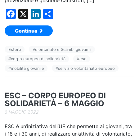
prevenzione e gestione catastrofi; […]
F
X
Li
C
a
n
o
Continua
c
k
n
e
e
di
Estero
Volontariato e Scambi giovanili
b
dI
vi
#
corpo europeo di solidarietà
#
esc
o
n
di
#
mobilità giovanile
#
servizio volontariato europeo
o
k
ESC – CORPO EUROPEO DI
SOLIDARIETÀ – 6 MAGGIO
6 MAGGIO 2022
ESC è un’iniziativa dell’UE che permette ai giovani, tra
i 18 e i 30 anni, di realizzare un’attività di volontariato,