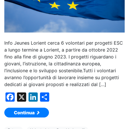
Info Jeunes Lorient cerca 6 volontari per progetti ESC
a lungo termine a Lorient, a partire da ottobre 2022
fino alla fine di giugno 2023. I progetti riguardano i
giovani, l’istruzione, la cittadinanza europea,
l’inclusione e lo sviluppo sostenibile.Tutti i volontari
avranno l’opportunità di lavorare insieme su progetti
dedicati ai giovani proposti e realizzati dal […]
F
X
Li
C
a
n
o
Continua
c
k
n
e
e
di