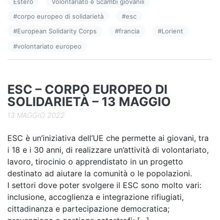
Estero
Volontariato e Scambi giovanili
b
dI
vi
#
corpo europeo di solidarietà
#
esc
o
n
di
#
European Solidarity Corps
#
francia
#
Lorient
o
#
volontariato europeo
k
ESC – CORPO EUROPEO DI
SOLIDARIETÀ – 13 MAGGIO
13 MAGGIO 2022
ESC è un’iniziativa dell’UE che permette ai giovani, tra
i 18 e i 30 anni, di realizzare un’attività di volontariato,
lavoro, tirocinio o apprendistato in un progetto
destinato ad aiutare la comunità o le popolazioni.
I settori dove poter svolgere il ESC sono molto vari:
inclusione, accoglienza e integrazione rifiugiati,
cittadinanza e partecipazione democratica;