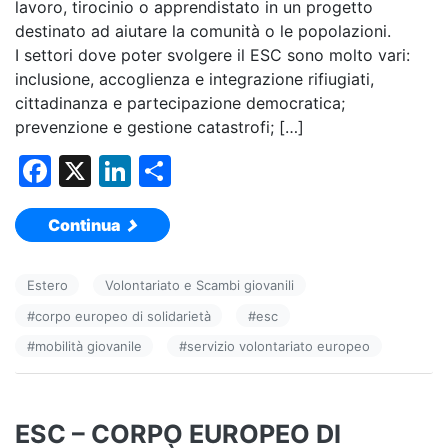
lavoro, tirocinio o apprendistato in un progetto
destinato ad aiutare la comunità o le popolazioni.
I settori dove poter svolgere il ESC sono molto vari:
inclusione, accoglienza e integrazione rifiugiati,
cittadinanza e partecipazione democratica;
prevenzione e gestione catastrofi; […]
F
X
Li
C
a
n
o
Continua
c
k
n
e
e
di
Estero
Volontariato e Scambi giovanili
b
dI
vi
#
corpo europeo di solidarietà
#
esc
o
n
di
#
mobilità giovanile
#
servizio volontariato europeo
o
k
ESC – CORPO EUROPEO DI