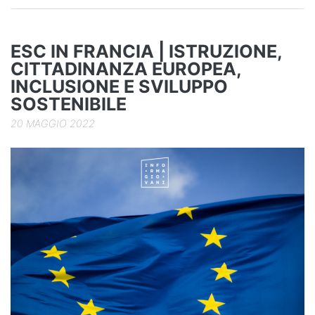
o
k
ESC IN FRANCIA | ISTRUZIONE,
CITTADINANZA EUROPEA,
INCLUSIONE E SVILUPPO
SOSTENIBILE
20 MAGGIO 2022