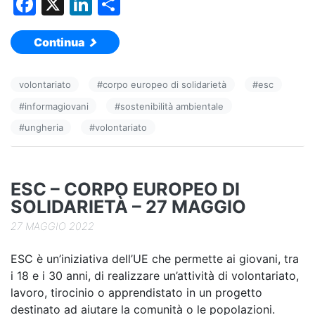
F
X
Li
C
a
n
o
Continua
c
k
n
e
e
di
volontariato
#
corpo europeo di solidarietà
#
esc
b
dI
vi
#
informagiovani
#
sostenibilità ambientale
o
n
di
#
ungheria
#
volontariato
o
k
ESC – CORPO EUROPEO DI
SOLIDARIETÀ – 27 MAGGIO
27 MAGGIO 2022
ESC è un’iniziativa dell’UE che permette ai giovani, tra
i 18 e i 30 anni, di realizzare un’attività di volontariato,
lavoro, tirocinio o apprendistato in un progetto
destinato ad aiutare la comunità o le popolazioni.