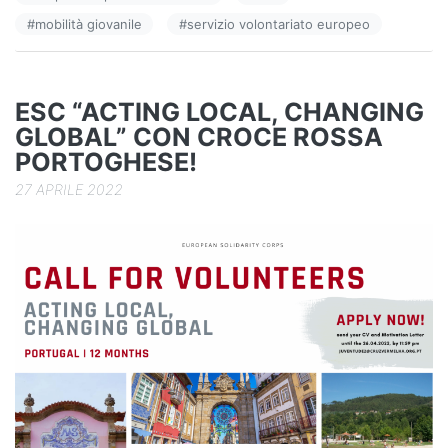
o
n
di
#
mobilità giovanile
#
servizio volontariato europeo
o
k
ESC “ACTING LOCAL, CHANGING
GLOBAL” CON CROCE ROSSA
PORTOGHESE!
27 APRILE 2022