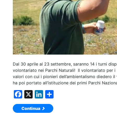
Dal 30 aprile al 23 settembre, saranno 14 i turni disp
volontariato nei Parchi Naturali! Il volontariato per i
valori con cui i pionieri dell’ambientalismo diedero i
ha poi portato all’istituzione dei primi Parchi Naziona
F
X
Li
C
a
n
o
Continua
c
k
n