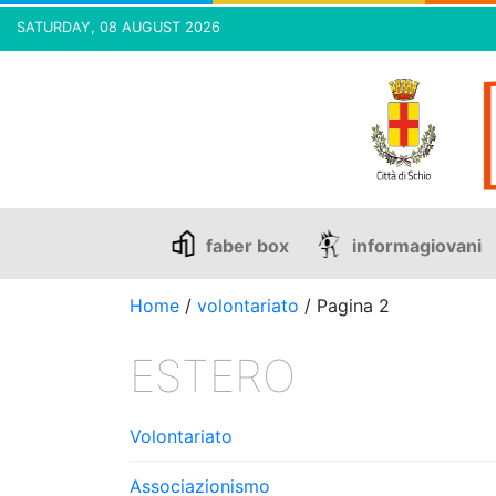
SATURDAY, 08 AUGUST 2026
Skip
to
content
faber box
informagiovani
Home
/
volontariato
/
Pagina 2
ESTERO
Volontariato
Associazionismo