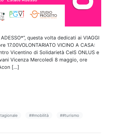
ADESSO*”, questa volta dedicati ai VIAGGI
o, ore 17.00VOLONTARIATO VICINO A CASA:
o Vicentino di Solidarietà CeIS ONLUS e
ani Vicenza Mercoledì 8 maggio, ore
Acon […]
tagionale
#
#mobilità
#
#turismo