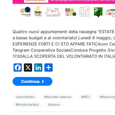
Quattro nuovi appuntamenti della rassegna “ESTATE 
a basso budget e al volontariato! Lunedì 6 maggi
ESPERIENZE FORTI E CI STO AFFARE FATICAcon Centr
Tangram Cooperativa SocialeConduce Progetto Giov
17.00ALLA SCOPERTA DEL VOLONTARIATO IN ITALI
F
X
Li
C
a
n
o
Continua
c
k
n
e
e
di
volontariato
#
#estate-adesso
#
#EU
#
#lavoros
b
dI
vi
#
#volontariato
#
lavoro
o
n
di