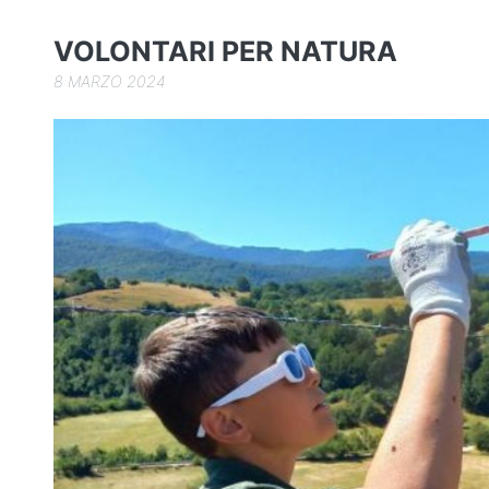
o
k
VOLONTARI PER NATURA
8 MARZO 2024