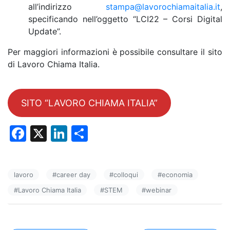
all’indirizzo
stampa@lavorochiamaitalia.it
,
specificando nell’oggetto “LCI22 – Corsi Digital
Update”.
Per maggiori informazioni è possibile consultare il sito
di Lavoro Chiama Italia.
SITO “LAVORO CHIAMA ITALIA”
F
X
Li
C
a
n
o
c
k
n
lavoro
#
career day
#
colloqui
#
economia
e
e
di
#
Lavoro Chiama Italia
#
STEM
#
webinar
b
dI
vi
o
n
di