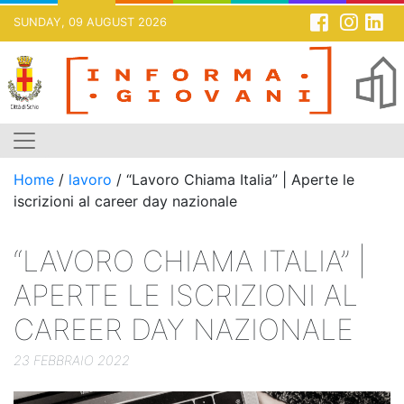
SUNDAY, 09 AUGUST 2026
Skip
to
content
Home
/
lavoro
/
“Lavoro Chiama Italia” | Aperte le
iscrizioni al career day nazionale
“LAVORO CHIAMA ITALIA” |
APERTE LE ISCRIZIONI AL
CAREER DAY NAZIONALE
23 FEBBRAIO 2022