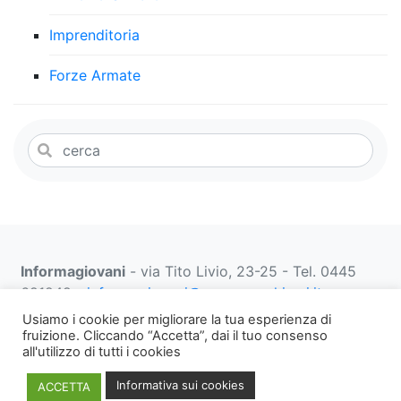
Imprenditoria
Forze Armate
Informagiovani
- via Tito Livio, 23-25 - Tel. 0445
691249 -
informagiovani@comune.schio.vi.it
prenotazionifaberbox@comune.schio.vi.it
0445 691
Usiamo i cookie per migliorare la tua esperienza di
452 dal lunedì al venerdì dalle 13:00 alle 18:00
fruizione. Cliccando “Accetta”, dai il tuo consenso
all'utilizzo di tutti i cookies
Note
WEB PRIVACY E
Informativa
Informativa sui cookies
ACCETTA
legali,
COOKIES
Privacy