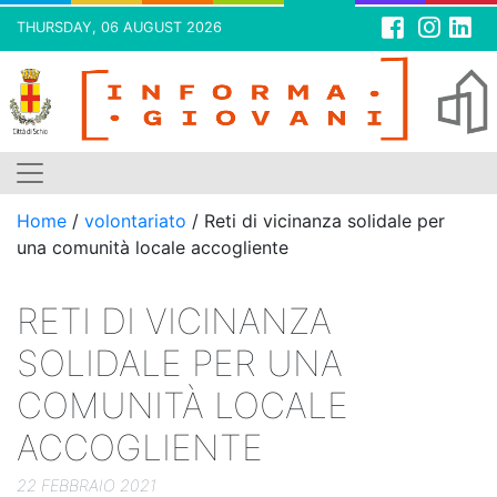
THURSDAY, 06 AUGUST 2026
Skip
to
content
Home
/
volontariato
/
Reti di vicinanza solidale per
una comunità locale accogliente
RETI DI VICINANZA
SOLIDALE PER UNA
COMUNITÀ LOCALE
ACCOGLIENTE
22 FEBBRAIO 2021