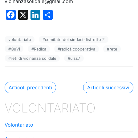
vicinanzasolidale@gmail.com
F
X
Li
C
a
n
o
c
k
n
volontariato
#
comitato dei sindaci distretto 2
e
e
di
#
QuVi
#
Radicà
#
radicà cooperativa
#
rete
b
dI
vi
#
reti di vicinanza solidale
#
ulss7
o
n
di
o
k
Navigazione
Articoli precedenti
Articoli successivi
articoli
VOLONTARIATO
Volontariato