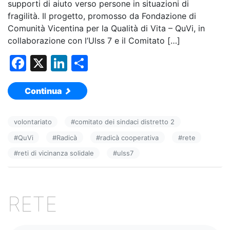
supporti di aiuto verso persone in situazioni di
fragilità. Il progetto, promosso da Fondazione di
Comunità Vicentina per la Qualità di Vita – QuVi, in
collaborazione con l’Ulss 7 e il Comitato […]
F
X
Li
C
a
n
o
Continua
c
k
n
e
e
di
volontariato
#
comitato dei sindaci distretto 2
b
dI
vi
#
QuVi
#
Radicà
#
radicà cooperativa
#
rete
o
n
di
#
reti di vicinanza solidale
#
ulss7
o
k
RETE