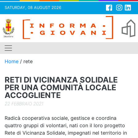
SATURDAY, 08 AUGUST 2026
Skip
to
content
Home
/
rete
RETI DI VICINANZA SOLIDALE
PER UNA COMUNITÀ LOCALE
ACCOGLIENTE
22 FEBBRAIO 2021
Radicà cooperativa sociale, gestisce e coordina
quattro gruppi di volontari, nati con il loro progetto
Rete di Vicinanza Solidale, impegnati nel territorio in