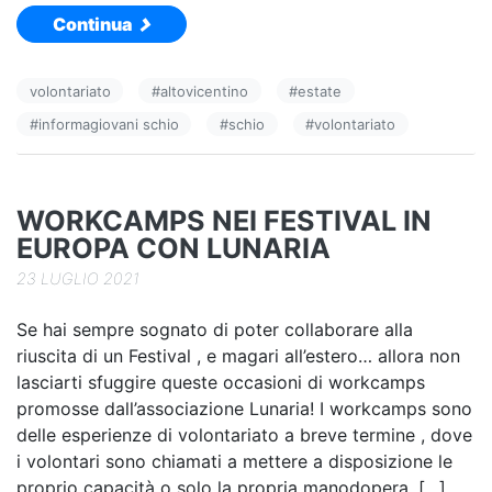
Continua
c
k
n
e
e
di
volontariato
#
altovicentino
#
estate
b
dI
vi
#
informagiovani schio
#
schio
#
volontariato
o
n
di
o
k
WORKCAMPS NEI FESTIVAL IN
EUROPA CON LUNARIA
23 LUGLIO 2021
Se hai sempre sognato di poter collaborare alla
riuscita di un Festival , e magari all’estero… allora non
lasciarti sfuggire queste occasioni di workcamps
promosse dall’associazione Lunaria! I workcamps sono
delle esperienze di volontariato a breve termine , dove
i volontari sono chiamati a mettere a disposizione le
proprio capacità o solo la propria manodopera. […]