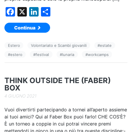
F
X
Li
C
a
n
o
Continua
c
k
n
e
e
di
Estero
Volontariato e Scambi giovanili
#
estate
b
dI
vi
#
estero
#
festival
#
lunaria
#
workcamps
o
n
di
o
k
THINK OUTSIDE THE (FABER)
BOX
4 GIUGNO 2021
Vuoi divertirti partecipando a tornei all’aperto assieme
ai tuoi amici? Qui al Faber Box puoi farlo! CHE COS’È?
È un torneo a coppie in cui potrai vincere premi
mettendoti in gioco in una o più tra queste discipline:-