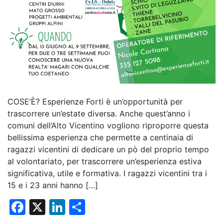
COSE’È? Esperienze Forti è un’opportunità per
trascorrere un’estate diversa. Anche quest’anno i
comuni dell’Alto Vicentino vogliono riproporre questa
bellissima esperienza che permette a centinaia di
ragazzi vicentini di dedicare un pò del proprio tempo
al volontariato, per trascorrere un’esperienza estiva
significativa, utile e formativa. I ragazzi vicentini tra i
15 e i 23 anni hanno […]
F
X
Li
C
a
n
o