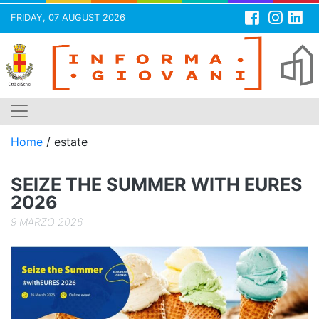
FRIDAY, 07 AUGUST 2026
Skip
to
content
Home
/
estate
SEIZE THE SUMMER WITH EURES
2026
9 MARZO 2026