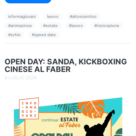
c
k
n
e
e
di
informagiovani
lavoro
#
altovicentino
b
dI
vi
#
animazinoe
#
estate
#
lavoro
#
ristorazione
o
n
di
#
schio
#
speed date
o
k
OPEN DAY: SANDA, KICKBOXING
CINESE AL FABER
4 LUGLIO 2024