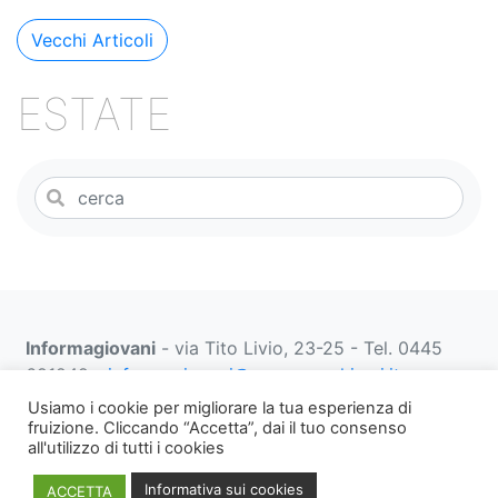
Navigazione
Vecchi Articoli
articoli
ESTATE
Informagiovani
- via Tito Livio, 23-25 - Tel. 0445
691249 -
informagiovani@comune.schio.vi.it
prenotazionifaberbox@comune.schio.vi.it
0445 691
Usiamo i cookie per migliorare la tua esperienza di
452 dal lunedì al venerdì dalle 13:00 alle 18:00
fruizione. Cliccando “Accetta”, dai il tuo consenso
all'utilizzo di tutti i cookies
Note
WEB PRIVACY E
Informativa
Informativa sui cookies
ACCETTA