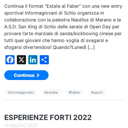
Continua il format “Estate al Faber” con una new entry
sportiva! Informagiovani di Schio organizza in
collaborazione con la palestra Nautilus di Marano e la
A.S.D. San Xing di Schio delle serate di Open Day per
provare l’arte marziale di sanda/kickboxing cinese per
tutti quei giovani che hanno voglia di svagarsi e
sfogarsi divertendosi! Quando?Lunedì […]
F
X
Li
C
a
n
o
Continua
c
k
n
e
e
di
informagiovani
#
estate
#
faber
#
sport
b
dI
vi
o
n
di
o
ESPERIENZE FORTI 2022
k
19 MAGGIO 2022