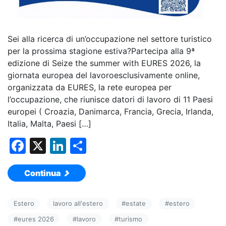
Sei alla ricerca di un’occupazione nel settore turistico
per la prossima stagione estiva?Partecipa alla 9ª
edizione di Seize the summer with EURES 2026, la
giornata europea del lavoroesclusivamente online,
organizzata da EURES, la rete europea per
l’occupazione, che riunisce datori di lavoro di 11 Paesi
europei ( Croazia, Danimarca, Francia, Grecia, Irlanda,
Italia, Malta, Paesi […]
F
X
Li
C
a
n
o
Continua
c
k
n
e
e
di
Estero
lavoro all'estero
#
estate
#
estero
b
dI
vi
#
eures 2026
#
lavoro
#
turismo