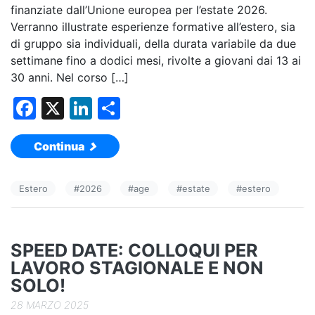
finanziate dall’Unione europea per l’estate 2026.
Verranno illustrate esperienze formative all’estero, sia
di gruppo sia individuali, della durata variabile da due
settimane fino a dodici mesi, rivolte a giovani dai 13 ai
30 anni. Nel corso […]
F
X
Li
C
a
n
o
Continua
c
k
n
e
e
di
Estero
#
2026
#
age
#
estate
#
estero
b
dI
vi
o
n
di
o
SPEED DATE: COLLOQUI PER
k
LAVORO STAGIONALE E NON
SOLO!
28 MARZO 2025