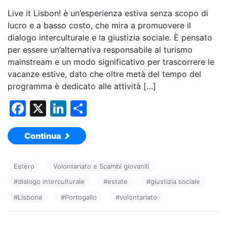
Live it Lisbon! è un’esperienza estiva senza scopo di
lucro e a basso costo, che mira a promuovere il
dialogo interculturale e la giustizia sociale. È pensato
per essere un’alternativa responsabile al turismo
mainstream e un modo significativo per trascorrere le
vacanze estive, dato che oltre metà del tempo del
programma è dedicato alle attività […]
F
X
Li
C
a
n
o
Continua
c
k
n
e
e
di
Estero
Volontariato e Scambi giovanili
b
dI
vi
#
dialogo interculturale
#
estate
#
giustizia sociale
o
n
di
#
Lisbona
#
Portogallo
#
volontariato
o
k