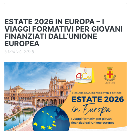
o
n
di
o
k
ESTATE 2026 IN EUROPA – I
VIAGGI FORMATIVI PER GIOVANI
FINANZIATI DALL’UNIONE
EUROPEA
5 MARZO 2026