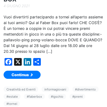
4 GIUGNO 2021
Vuoi divertirti partecipando a tornei all’aperto assieme
ai tuoi amici? Qui al Faber Box puoi farlo! CHE COS’È?
È un torneo a coppie in cui potrai vincere premi
mettendoti in gioco in una o più tra queste discipline:-
pallavolo-ping pong-volano-bocce DOVE E QUANDO?
Dal 14 giugno al 28 luglio dalle ore 18.00 alle ore
20.30 presso lo spazio […]
F
X
Li
C
a
n
o
Continua
c
k
n
e
e
di
Creatività ed Eventi
informagiovani
#
divertimento
b
dI
vi
#
estate
#
faberbox
#
igschio
#
premi
o
n
di
#
tornei