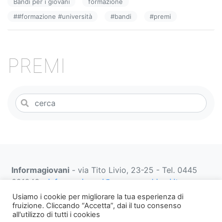
Bandi per i giovani
formazione
b
dI
vi
#
#formazione #università
#
bandi
#
premi
o
n
di
o
k
PREMI
Informagiovani
- via Tito Livio, 23-25 - Tel. 0445
691249 -
informagiovani@comune.schio.vi.it
prenotazionifaberbox@comune.schio.vi.it
0445 691
Usiamo i cookie per migliorare la tua esperienza di
452 dal lunedì al venerdì dalle 13:00 alle 18:00
fruizione. Cliccando “Accetta”, dai il tuo consenso
all'utilizzo di tutti i cookies