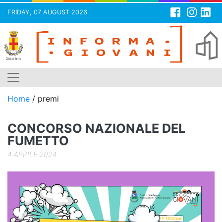
FRIDAY, 07 AUGUST 2026
Skip
to
content
Home
/
premi
CONCORSO NAZIONALE DEL
FUMETTO
4 APRILE 2024