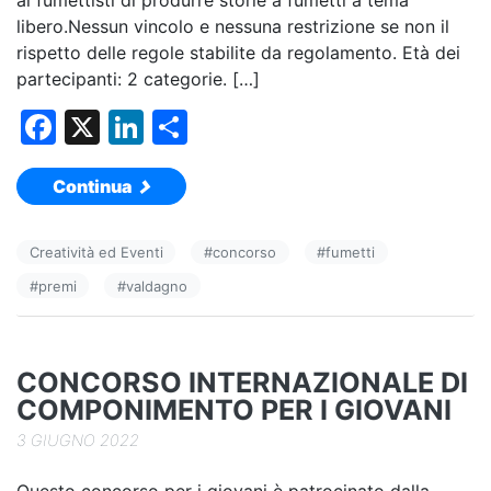
ai fumettisti di produrre storie a fumetti a tema
libero.Nessun vincolo e nessuna restrizione se non il
rispetto delle regole stabilite da regolamento. Età dei
partecipanti: 2 categorie. […]
F
X
Li
C
a
n
o
Continua
c
k
n
e
e
di
Creatività ed Eventi
#
concorso
#
fumetti
b
dI
vi
#
premi
#
valdagno
o
n
di
o
k
CONCORSO INTERNAZIONALE DI
COMPONIMENTO PER I GIOVANI
3 GIUGNO 2022
Questo concorso per i giovani è patrocinato dalla