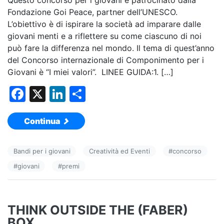
Fondazione Goi Peace, partner dell’UNESCO.
L’obiettivo è di ispirare la società ad imparare dalle
giovani menti e a riflettere su come ciascuno di noi
può fare la differenza nel mondo. Il tema di quest’anno
del Concorso internazionale di Componimento per i
Giovani è “I miei valori”. LINEE GUIDA:1. […]
F
X
Li
C
a
n
o
Continua
c
k
n
e
e
di
Bandi per i giovani
Creatività ed Eventi
#
concorso
b
dI
vi
#
giovani
#
premi
o
n
di
o
k
THINK OUTSIDE THE (FABER)
BOX