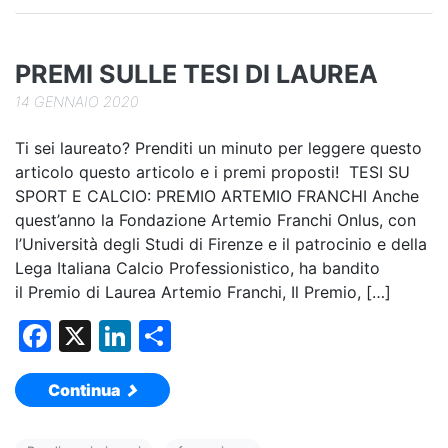
o
k
PREMI SULLE TESI DI LAUREA
14 GENNAIO 2020
Ti sei laureato? Prenditi un minuto per leggere questo
articolo questo articolo e i premi proposti! TESI SU
SPORT E CALCIO: PREMIO ARTEMIO FRANCHI Anche
quest’anno la Fondazione Artemio Franchi Onlus, con
l’Università degli Studi di Firenze e il patrocinio e della
Lega Italiana Calcio Professionistico, ha bandito
il Premio di Laurea Artemio Franchi, Il Premio, […]
F
X
Li
C
a
n
o
Continua
c
k
n
e
e
di