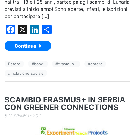
hai tra i 18 e i 25 anni, partecipa agli scambi di Lunaria
previsti a inizio anno! Sono aperte, infatti, le iscrizioni
per partecipare […]
F
X
Li
C
a
n
o
Continua
c
k
n
e
e
di
Estero
#
babel
#
erasmus+
#
estero
b
dI
vi
#
inclusione sociale
o
n
di
o
k
SCAMBIO ERASMUS+ IN SERBIA
CON GREENER CONNECTIONS
8 NOVEMBRE 2021