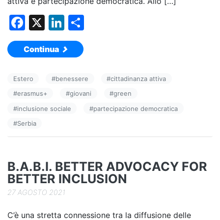
attiva e partecipazione democratica. Allo […]
F
X
Li
C
a
n
o
Continua
c
k
n
e
e
di
Estero
#
benessere
#
cittadinanza attiva
b
dI
vi
#
erasmus+
#
giovani
#
green
o
n
di
#
inclusione sociale
#
partecipazione democratica
o
#
Serbia
k
B.A.B.I. BETTER ADVOCACY FOR
BETTER INCLUSION
27 AGOSTO 2021
C’è una stretta connessione tra la diffusione delle