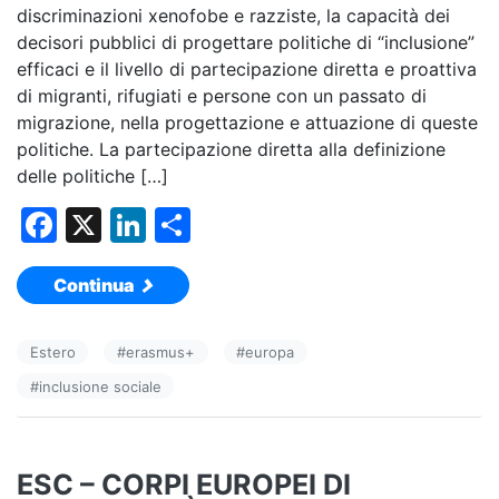
discriminazioni xenofobe e razziste, la capacità dei
decisori pubblici di progettare politiche di “inclusione”
efficaci e il livello di partecipazione diretta e proattiva
di migranti, rifugiati e persone con un passato di
migrazione, nella progettazione e attuazione di queste
politiche. La partecipazione diretta alla definizione
delle politiche […]
F
X
Li
C
a
n
o
Continua
c
k
n
e
e
di
Estero
#
erasmus+
#
europa
b
dI
vi
#
inclusione sociale
o
n
di
o
k
ESC – CORPI EUROPEI DI