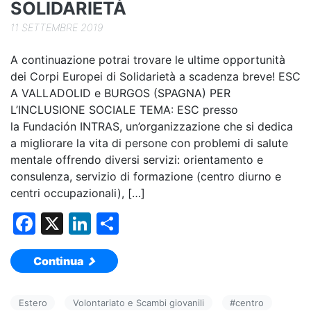
SOLIDARIETÀ
11 SETTEMBRE 2019
A continuazione potrai trovare le ultime opportunità
dei Corpi Europei di Solidarietà a scadenza breve! ESC
A VALLADOLID e BURGOS (SPAGNA) PER
L’INCLUSIONE SOCIALE TEMA: ESC presso
la Fundación INTRAS, un’organizzazione che si dedica
a migliorare la vita di persone con problemi di salute
mentale offrendo diversi servizi: orientamento e
consulenza, servizio di formazione (centro diurno e
centri occupazionali), […]
F
X
Li
C
a
n
o
Continua
c
k
n
e
e
di
Estero
Volontariato e Scambi giovanili
#
centro