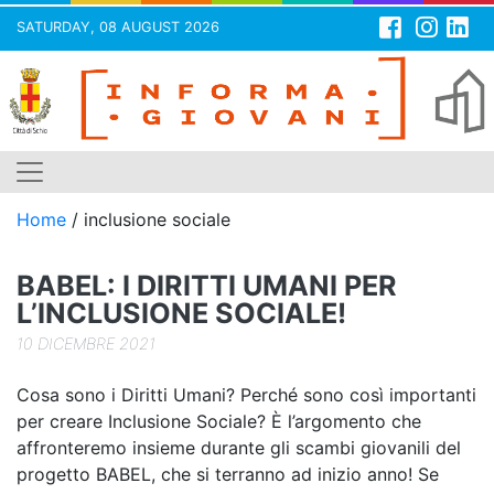
SATURDAY, 08 AUGUST 2026
Skip
to
content
Home
/
inclusione sociale
BABEL: I DIRITTI UMANI PER
L’INCLUSIONE SOCIALE!
10 DICEMBRE 2021
Cosa sono i Diritti Umani? Perché sono così importanti
per creare Inclusione Sociale? È l’argomento che
affronteremo insieme durante gli scambi giovanili del
progetto BABEL, che si terranno ad inizio anno! Se