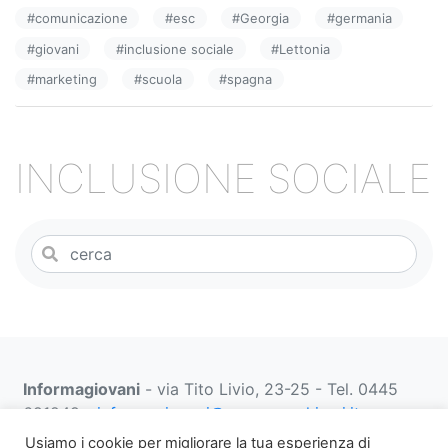
b
dI
vi
#
comunicazione
#
esc
#
Georgia
#
germania
o
n
di
#
giovani
#
inclusione sociale
#
Lettonia
o
#
marketing
#
scuola
#
spagna
k
INCLUSIONE SOCIALE
Informagiovani
- via Tito Livio, 23-25 - Tel. 0445
691249 -
informagiovani@comune.schio.vi.it
prenotazionifaberbox@comune.schio.vi.it
0445 691
Usiamo i cookie per migliorare la tua esperienza di