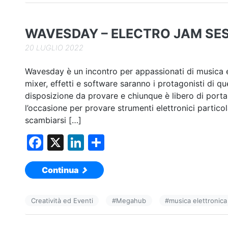
o
n
di
o
WAVESDAY – ELECTRO JAM SE
k
20 LUGLIO 2022
Wavesday è un incontro per appassionati di musica e
mixer, effetti e software saranno i protagonisti di q
disposizione da provare e chiunque è libero di portare
l’occasione per provare strumenti elettronici partico
scambiarsi […]
F
X
Li
C
a
n
o
Continua
c
k
n
e
e
di
Creatività ed Eventi
#
Megahub
#
musica elettronica
b
dI
vi
o
n
di