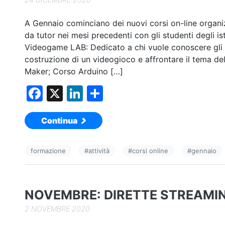
A Gennaio cominciano dei nuovi corsi on-line organi
da tutor nei mesi precedenti con gli studenti degli ist
Videogame LAB: Dedicato a chi vuole conoscere gli as
costruzione di un videogioco e affrontare il tema de
Maker; Corso Arduino […]
F
X
Li
C
a
n
o
Continua
c
k
n
e
e
di
formazione
#
attività
#
corsi online
#
gennaio
b
dI
vi
o
n
di
o
NOVEMBRE: DIRETTE STREAMIN
k
2 NOVEMBRE 2020