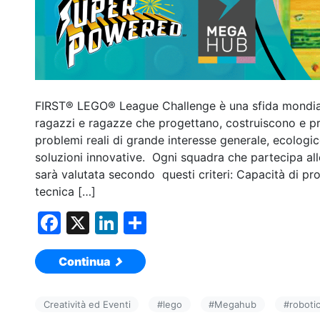
FIRST® LEGO® League Challenge è una sfida mondiale
ragazzi e ragazze che progettano, costruiscono e 
problemi reali di grande interesse generale, ecologi
soluzioni innovative. Ogni squadra che partecipa a
sarà valutata secondo questi criteri: Capacità di 
tecnica […]
F
X
Li
C
a
n
o
Continua
c
k
n
e
e
di
Creatività ed Eventi
#
lego
#
Megahub
#
roboti
b
dI
vi