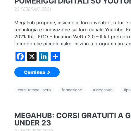
POMERIGGI DIGITALI SU YOUTU
k
22 FEBBRAIO 2021
Megahub propone, insieme ai loro inventori, tutor e 
tecnologia e innovazione sul loro canale Youtube. E
2021: Kit LEGO Education WeDo 2.0 – Il kit preferito 
in modo che piccoli maker inizino a programmare a
F
X
Li
C
a
n
o
Continua
c
k
n
e
e
di
corsi tempo libero
formazione
#
Megahub
#
po
b
dI
vi
o
n
di
o
MEGAHUB: CORSI GRATUITI A 
k
UNDER 23
24 DICEMBRE 2020