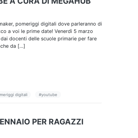
BE A CURA DI MEGAHUB
maker, pomeriggi digitali dove parleranno di
cco a voi le prime date! Venerdì 5 marzo
dai docenti delle scuole primarie per fare
nche da […]
meriggi digitali
#
youtube
GENNAIO PER RAGAZZI