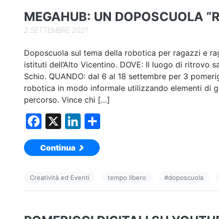
o
MEGAHUB: UN DOPOSCUOLA “R
k
2 SETTEMBRE 2021
Doposcuola sul tema della robotica per ragazzi e rag
istituti dell’Alto Vicentino. DOVE: Il luogo di ritrovo 
Schio. QUANDO: dal 6 al 18 settembre per 3 pomeri
robotica in modo informale utilizzando elementi di g
percorso. Vince chi […]
F
X
Li
C
a
n
o
Continua
c
k
n
e
e
di
Creatività ed Eventi
tempo libero
#
doposcuola
b
dI
vi
o
n
di
o