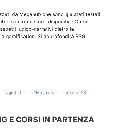
zzati da Megahub che sono già stati testati
ituti superiori. Corsi disponibili: Corso
petti ludico-narrativi dietro la
lla gamification. Si approfondirà RPG
#
gratuiti
#
Megahub
#
under 23
G E CORSI IN PARTENZA