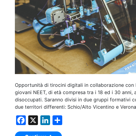
Opportunità di tirocini digitali in collaborazione co
giovani NEET, di età compresa tra i 18 ed i 30 anni,
disoccupati. Saranno divisi in due gruppi formativi c
due territori differenti: Schio/Alto Vicentino e Verona
F
X
Li
C
a
n
o