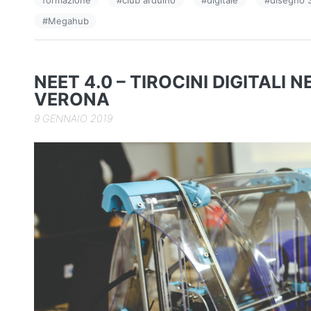
b
dI
vi
#
Megahub
o
n
di
o
k
NEET 4.0 – TIROCINI DIGITALI N
VERONA
9 GENNAIO 2019