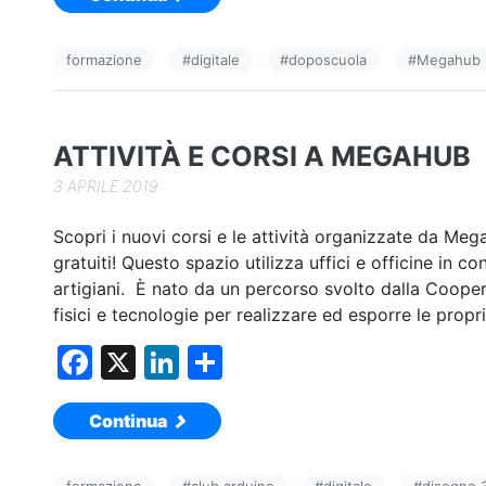
c
k
n
e
e
di
formazione
#
digitale
#
doposcuola
#
Megahub
b
dI
vi
o
n
di
o
ATTIVITÀ E CORSI A MEGAHUB
k
3 APRILE 2019
Scopri i nuovi corsi e le attività organizzate da Me
gratuiti! Questo spazio utilizza uffici e officine in con
artigiani. È nato da un percorso svolto dalla Coope
fisici e tecnologie per realizzare ed esporre le propr
F
X
Li
C
a
n
o
Continua
c
k
n
e
e
di
formazione
#
club arduino
#
digitale
#
disegno 