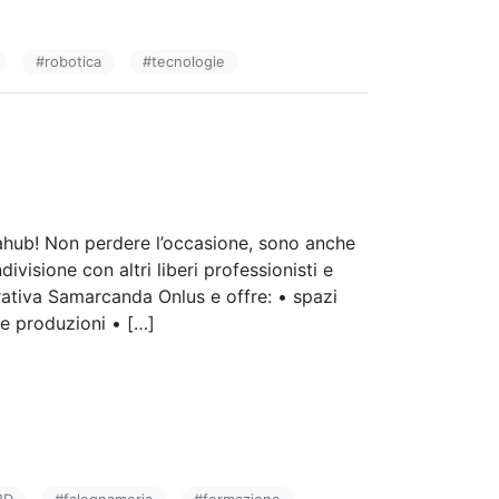
#
robotica
#
tecnologie
gahub! Non perdere l’occasione, sono anche
divisione con altri liberi professionisti e
rativa Samarcanda Onlus e offre: • spazi
ie produzioni • […]
3D
#
falegnameria
#
formazione