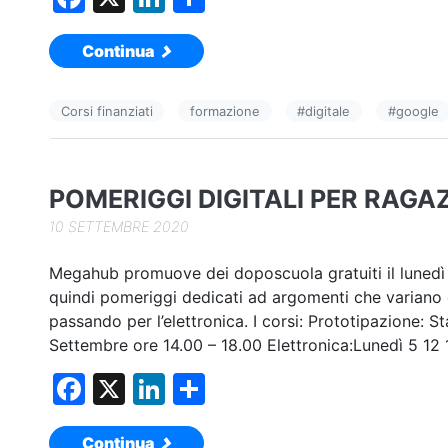
a
n
o
Continua
c
k
n
e
e
di
Corsi finanziati
formazione
#
digitale
#
google
b
dI
vi
o
n
di
o
POMERIGGI DIGITALI PER RAGAZZ
k
10 SETTEMBRE 2020
Megahub promuove dei doposcuola gratuiti il lunedì p
quindi pomeriggi dedicati ad argomenti che variano d
passando per l’elettronica. I corsi: Prototipazione: 
Settembre ore 14.00 – 18.00 Elettronica:Lunedì 5 12 
F
X
Li
C
a
n
o
Continua