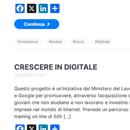
F
X
Li
C
a
n
o
Continua
c
k
n
e
e
di
formazione
#
avatar
#
corsi
#
digitale
b
dI
vi
o
n
di
o
CRESCERE IN DIGITALE
k
15 MARZO 2021
Questo progetto è un’iniziativa del Ministero del Lav
e Google per promuovere, attraverso l’acquisizione di
giovani che non studiano e non lavorano e investir
imprese nel mondo di Internet. Prevede un percorso
training on line di 50h […]
F
X
Li
C