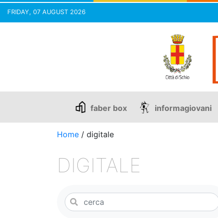
FRIDAY, 07 AUGUST 2026
Skip
to
content
faber box
informagiovani
Home
/
digitale
DIGITALE