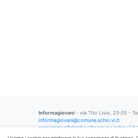
Informagiovani
- via Tito Livio, 23-25 - T
informagiovani@comune.schio.vi.it
prenotazionifaberbox@comune.schio.vi.it
0
venerdì dalle 13:00 alle 18:00
Usiamo i cookie per migliorare la tua esperienza di fruizione. Cl