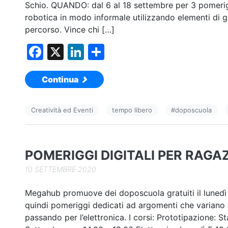
Schio. QUANDO: dal 6 al 18 settembre per 3 pomeri
robotica in modo informale utilizzando elementi di g
percorso. Vince chi […]
F
X
Li
C
a
n
o
Continua
c
k
n
e
e
di
Creatività ed Eventi
tempo libero
#
doposcuola
b
dI
vi
o
n
di
o
POMERIGGI DIGITALI PER RAGAZZ
k
10 SETTEMBRE 2020
Megahub promuove dei doposcuola gratuiti il lunedì p
quindi pomeriggi dedicati ad argomenti che variano d
passando per l’elettronica. I corsi: Prototipazione: 