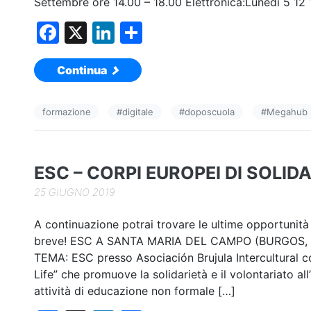
Settembre ore 14.00 – 18.00 Elettronica:Lunedì 5 12 
F
X
Li
C
a
n
o
Continua
c
k
n
e
e
di
formazione
#
digitale
#
doposcuola
#
Megahub
b
dI
vi
o
n
di
o
ESC – CORPI EUROPEI DI SOLID
k
25 GIUGNO 2019
A continuazione potrai trovare le ultime opportunità
breve! ESC A SANTA MARIA DEL CAMPO (BURGOS,
TEMA: ESC presso Asociación Brujula Intercultural c
Life” che promuove la solidarietà e il volontariato al
attività di educazione non formale […]