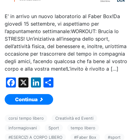
E’ in arrivo un nuovo laboratorio al Faber Box!Da
giovedì 15 settembre, vi aspettiamo per
l’appuntamento settimanale:WORKOUT: Brucia lo
STRESS! Un’iniziativa all’insegna dello sport,
dell’attività fisica, del benessere e, inoltre, un’ottima
occasione per trascorrere del tempo in compagnia
degli amici, facendo qualcosa che fa bene al vostro
corpo e alla vostra mente!L’invito è rivolto a […]
F
X
Li
C
a
n
o
Continua
c
k
n
e
e
di
corsi tempo libero
Creatività ed Eventi
b
dI
vi
informagiovani
Sport
tempo libero
o
n
di
#
ESERCIZI A CORPO LIBERO
#
Faber Box
#
sport