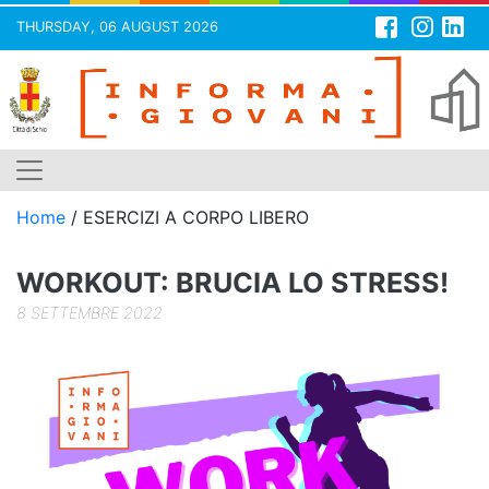
THURSDAY, 06 AUGUST 2026
Skip
to
content
Home
/
ESERCIZI A CORPO LIBERO
WORKOUT: BRUCIA LO STRESS!
8 SETTEMBRE 2022