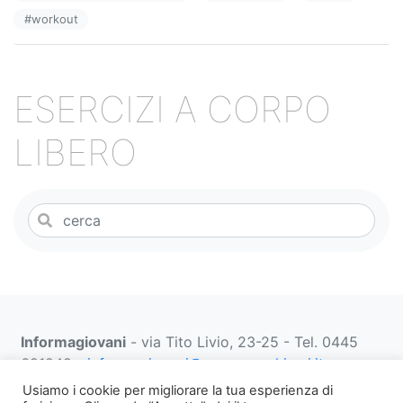
o
#
workout
k
ESERCIZI A CORPO
LIBERO
Informagiovani
- via Tito Livio, 23-25 - Tel. 0445
691249 -
informagiovani@comune.schio.vi.it
prenotazionifaberbox@comune.schio.vi.it
0445 691
Usiamo i cookie per migliorare la tua esperienza di