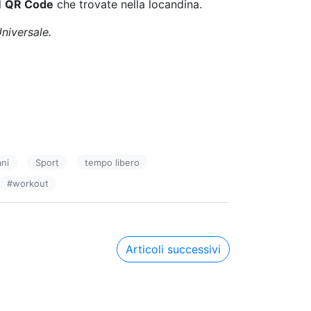
l
QR Code
che trovate nella locandina.
Universale.
ani
Sport
tempo libero
#
workout
Articoli successivi