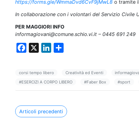
https://forms.gle/WmmaDvd6CvF9jMwL8
o tramite i
In collaborazione con i volontari del Servizio Civile 
PER MAGGIORI INFO
informagiovani@comune.schio.vi.it – 0445 691 249
F
X
Li
C
a
n
o
c
k
n
corsi tempo libero
Creatività ed Eventi
informagiov
e
e
di
#
ESERCIZI A CORPO LIBERO
#
Faber Box
#
sport
b
dI
vi
o
n
di
o
Navigazione
Articoli precedenti
k
articoli