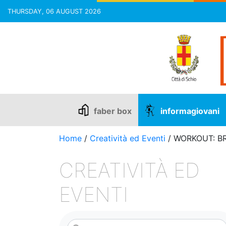
THURSDAY, 06 AUGUST 2026
Skip
to
content
faber box
informagiovani
Home
/
Creatività ed Eventi
/
WORKOUT: BR
CREATIVITÀ ED
EVENTI