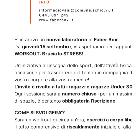
E’ in arrivo un
nuovo laboratorio
al
Faber Box
!
Da
giovedì 15 settembre
, vi aspettiamo per l’appun
WORKOUT: Brucia lo STRESS!
Un’iniziativa all’insegna dello sport, dell’attività fisi
occasione per trascorrere del tempo in compagnia d
vostro corpo e alla vostra mente!
L’invito è rivolto a tutti i ragazzi e ragazze Under 30
Ogni sessione sarà a
numero chiuso
(per un massimo
di spazio, è pertanto
obbligatoria l’iscrizione
.
COME SI SVOLGERA’?
Sarà un workout di circa un’ora,
esercizi a corpo lib
Il tutto comprensivo di
riscaldamento
iniziale e, all