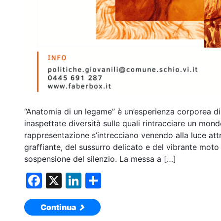
“Anatomia di un legame” è un’esperienza corporea di
inaspettate diversità sulle quali rintracciare un mon
rappresentazione s’intrecciano venendo alla luce att
graffiante, del sussurro delicato e del vibrante moto 
sospensione del silenzio. La messa a […]
F
X
Li
C
a
n
o
Continua
c
k
n