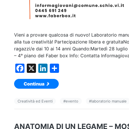
Vieni a provare qualcosa di nuovo! Laboratorio man
alla tua creatività! Partecipazione libera e gratuitaN
ragazzi/e dai 10 ai 14 anni Quando:Martedì 28 lugli
– 4° piano del Faber box Info: Contatta Informagio
F
X
Li
C
a
n
o
Continua
c
k
n
e
e
di
Creatività ed Eventi
#
evento
#
laboratorio manuale
b
dI
vi
o
n
di
o
ANATOMIA DI UN LEGAME – MO