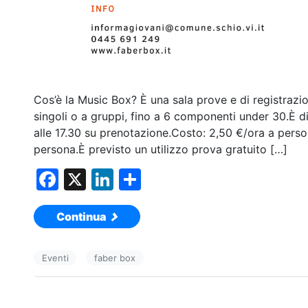
Cos’è la Music Box? È una sala prove e di registrazio
singoli o a gruppi, fino a 6 componenti under 30.È di
alle 17.30 su prenotazione.Costo: 2,50 €/ora a pers
persona.È previsto un utilizzo prova gratuito […]
F
X
Li
C
a
n
o
Continua
c
k
n
e
e
di
Eventi
faber box
b
dI
vi
o
n
di