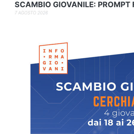
o
SCAMBIO GIOVANILE: PROMPT
k
7 AGOSTO 2026