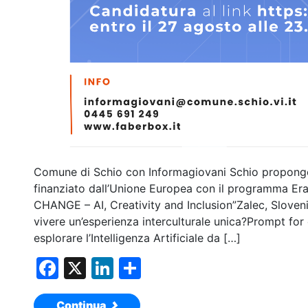
Comune di Schio con Informagiovani Schio propong
finanziato dall’Unione Europea con il programma 
CHANGE – AI, Creativity and Inclusion”Zalec, Sloven
vivere un’esperienza interculturale unica?Prompt for
esplorare l’Intelligenza Artificiale da […]
F
X
Li
C
a
n
o
Continua