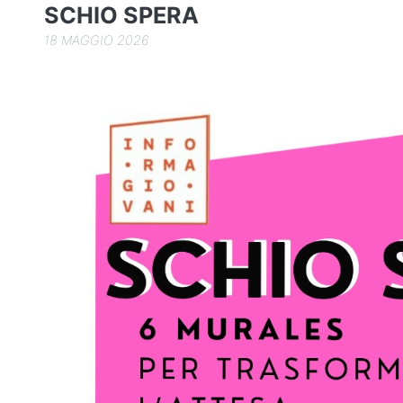
o
SCHIO SPERA
k
18 MAGGIO 2026