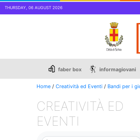
THURSDAY, 06 AUGUST 2026
Skip
to
content
faber box
informagiovani
Home
/
Creatività ed Eventi
/
Bandi per i gi
CREATIVITÀ ED
EVENTI