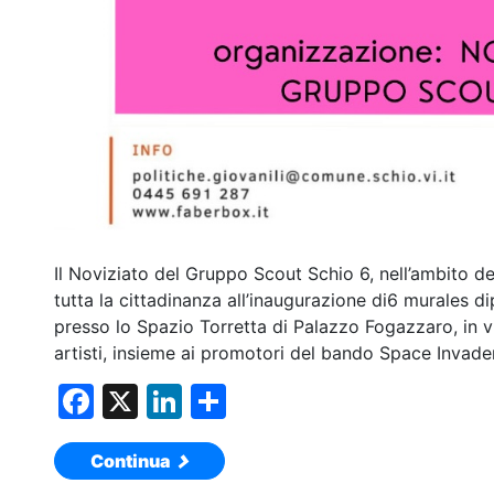
Il Noviziato del Gruppo Scout Schio 6, nell’ambito del
tutta la cittadinanza all’inaugurazione di6 murales 
presso lo Spazio Torretta di Palazzo Fogazzaro, in vi
artisti, insieme ai promotori del bando Space Invaders
F
X
Li
C
a
n
o
Continua
c
k
n