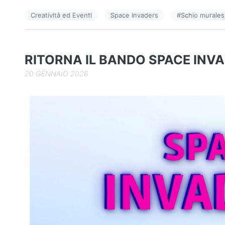
e
e
di
Creatività ed Eventi
Space Invaders
#
Schio murales
b
dI
vi
o
n
di
o
RITORNA IL BANDO SPACE INV
k
20 GENNAIO 2026