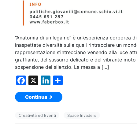
“Anatomia di un legame” è un’esperienza corporea di
inaspettate diversità sulle quali rintracciare un mon
rappresentazione s’intrecciano venendo alla luce att
graffiante, del sussurro delicato e del vibrante moto 
sospensione del silenzio. La messa a […]
F
X
Li
C
a
n
o
Continua
c
k
n
e
e
di
Creatività ed Eventi
Space Invaders
b
dI
vi
o
n
di