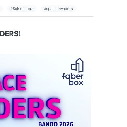
#
Schio spera
#
space invaders
ADERS!