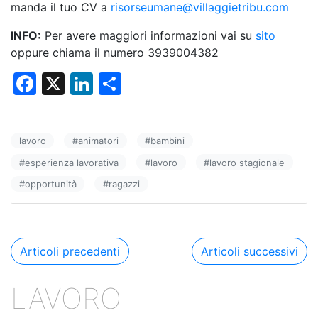
manda il tuo CV a
risorseumane@villaggietribu.com
INFO:
Per avere maggiori informazioni vai su
sito
oppure chiama il numero 3939004382
F
X
Li
C
a
n
o
c
k
n
lavoro
#
animatori
#
bambini
e
e
di
#
esperienza lavorativa
#
lavoro
#
lavoro stagionale
b
dI
vi
#
opportunità
#
ragazzi
o
n
di
o
k
Navigazione
Articoli precedenti
Articoli successivi
articoli
LAVORO