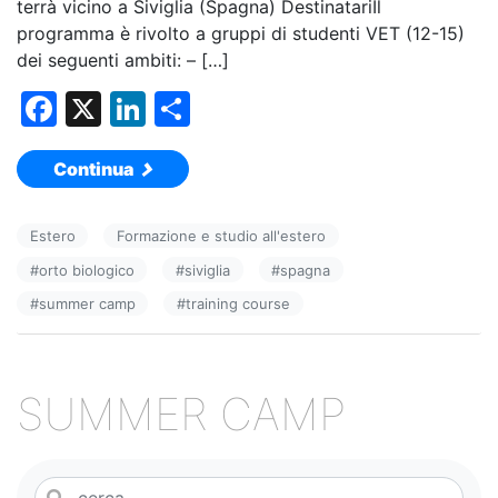
terrà vicino a Siviglia (Spagna) DestinatariIl
programma è rivolto a gruppi di studenti VET (12-15)
dei seguenti ambiti: – […]
F
X
Li
C
a
n
o
Continua
c
k
n
e
e
di
Estero
Formazione e studio all'estero
b
dI
vi
#
orto biologico
#
siviglia
#
spagna
o
n
di
#
summer camp
#
training course
o
k
SUMMER CAMP