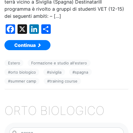
terrà vicino a Siviglia (Spagna) DestinatariIl
programma è rivolto a gruppi di studenti VET (12-15)
dei seguenti ambiti: – […]
F
X
Li
C
a
n
o
Continua
c
k
n
e
e
di
Estero
Formazione e studio all'estero
b
dI
vi
#
orto biologico
#
siviglia
#
spagna
o
n
di
#
summer camp
#
training course
o
k
ORTO BIOLOGICO