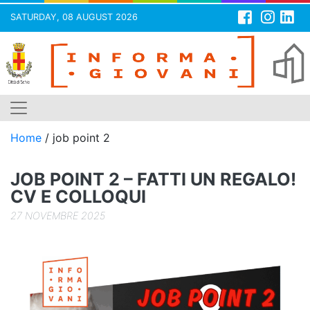
SATURDAY, 08 AUGUST 2026
Skip
to
content
Home
/
job point 2
JOB POINT 2 – FATTI UN REGALO!
CV E COLLOQUI
27 NOVEMBRE 2025