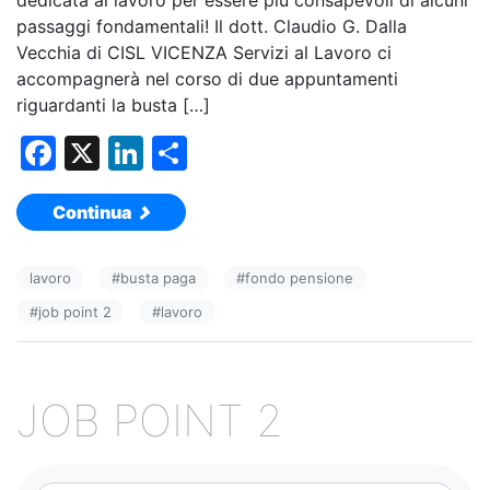
dedicata al lavoro per essere più consapevoli di alcuni
passaggi fondamentali! Il dott. Claudio G. Dalla
Vecchia di CISL VICENZA Servizi al Lavoro ci
accompagnerà nel corso di due appuntamenti
riguardanti la busta […]
F
X
Li
C
a
n
o
Continua
c
k
n
e
e
di
lavoro
#
busta paga
#
fondo pensione
b
dI
vi
#
job point 2
#
lavoro
o
n
di
o
k
JOB POINT 2