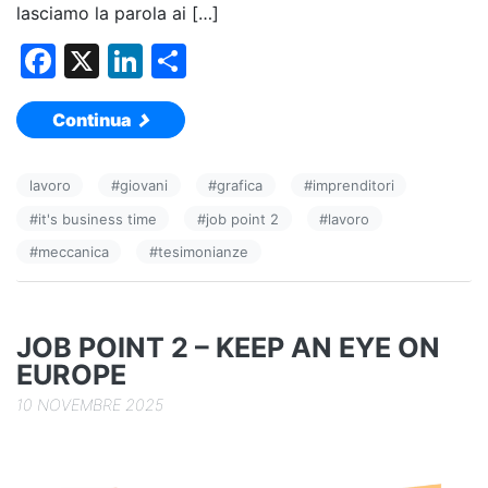
lasciamo la parola ai […]
F
X
Li
C
a
n
o
Continua
c
k
n
e
e
di
lavoro
#
giovani
#
grafica
#
imprenditori
b
dI
vi
#
it's business time
#
job point 2
#
lavoro
o
n
di
#
meccanica
#
tesimonianze
o
k
JOB POINT 2 – KEEP AN EYE ON
EUROPE
10 NOVEMBRE 2025