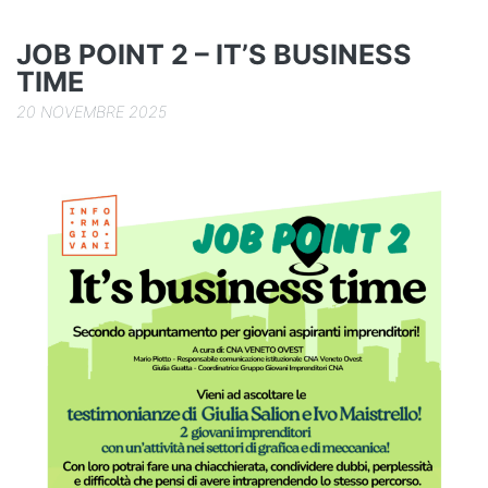
o
k
JOB POINT 2 – IT’S BUSINESS
TIME
20 NOVEMBRE 2025