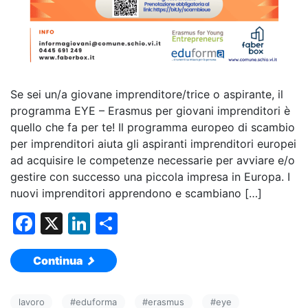
Se sei un/a giovane imprenditore/trice o aspirante, il
programma EYE – Erasmus per giovani imprenditori è
quello che fa per te! Il programma europeo di scambio
per imprenditori aiuta gli aspiranti imprenditori europei
ad acquisire le competenze necessarie per avviare e/o
gestire con successo una piccola impresa in Europa. I
nuovi imprenditori apprendono e scambiano […]
F
X
Li
C
a
n
o
Continua
c
k
n
e
e
di
lavoro
#
eduforma
#
erasmus
#
eye