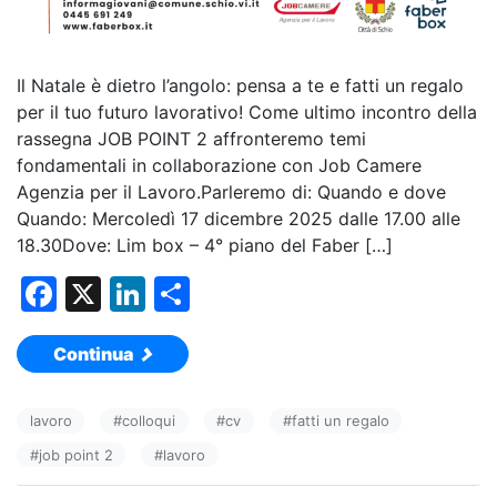
Il Natale è dietro l’angolo: pensa a te e fatti un regalo
per il tuo futuro lavorativo! Come ultimo incontro della
rassegna JOB POINT 2 affronteremo temi
fondamentali in collaborazione con Job Camere
Agenzia per il Lavoro.Parleremo di: Quando e dove
Quando: Mercoledì 17 dicembre 2025 dalle 17.00 alle
18.30Dove: Lim box – 4° piano del Faber […]
F
X
Li
C
a
n
o
Continua
c
k
n
e
e
di
lavoro
#
colloqui
#
cv
#
fatti un regalo
b
dI
vi
#
job point 2
#
lavoro
o
n
di