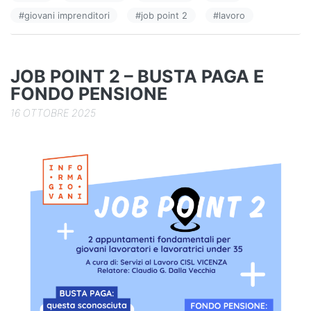
b
dI
vi
#
giovani imprenditori
#
job point 2
#
lavoro
o
n
di
o
k
JOB POINT 2 – BUSTA PAGA E
FONDO PENSIONE
16 OTTOBRE 2025