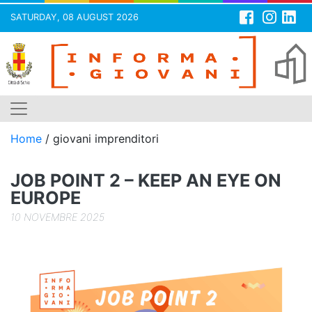
SATURDAY, 08 AUGUST 2026
Skip
to
content
Home
/
giovani imprenditori
JOB POINT 2 – KEEP AN EYE ON
EUROPE
10 NOVEMBRE 2025