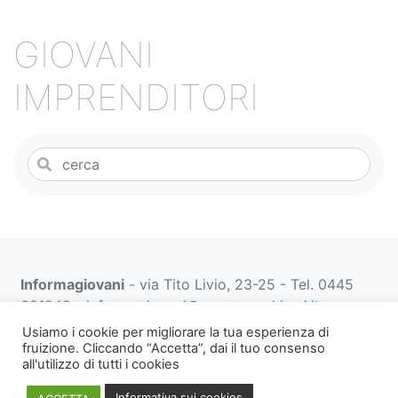
o
k
GIOVANI
IMPRENDITORI
Informagiovani
- via Tito Livio, 23-25 - Tel. 0445
691249 -
informagiovani@comune.schio.vi.it
prenotazionifaberbox@comune.schio.vi.it
0445 691
Usiamo i cookie per migliorare la tua esperienza di
452 dal lunedì al venerdì dalle 13:00 alle 18:00
fruizione. Cliccando “Accetta”, dai il tuo consenso
all'utilizzo di tutti i cookies
Note
WEB PRIVACY E
Informativa
Informativa sui cookies