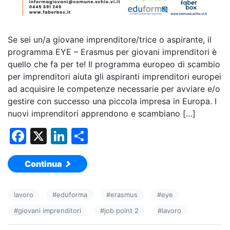
Se sei un/a giovane imprenditore/trice o aspirante, il
programma EYE – Erasmus per giovani imprenditori è
quello che fa per te! Il programma europeo di scambio
per imprenditori aiuta gli aspiranti imprenditori europei
ad acquisire le competenze necessarie per avviare e/o
gestire con successo una piccola impresa in Europa. I
nuovi imprenditori apprendono e scambiano […]
F
X
Li
C
a
n
o
Continua
c
k
n
e
e
di
lavoro
#
eduforma
#
erasmus
#
eye
b
dI
vi
#
giovani imprenditori
#
job point 2
#
lavoro
o
n
di