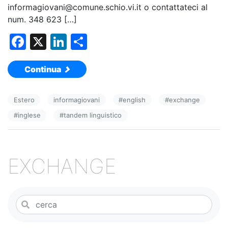
informagiovani@comune.schio.vi.it o contattateci al
num. 348 623 […]
F
X
Li
C
a
n
o
Continua
c
k
n
e
e
di
Estero
informagiovani
#
english
#
exchange
b
dI
vi
#
inglese
#
tandem linguistico
o
n
di
o
k
EXCHANGE