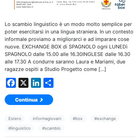
Lo scambio linguistico è un modo molto semplice per
poter esercitarsi in una lingua straniera. In un contesto
informale proviamo a migliorarci e ad imparare cose
nuove. EXCHANGE BOX di SPAGNOLO ogni LUNEDì
SPAGNOLO dalle 15.00 alle 16.30INGLESE dalle 16.30
alle 17.30 A condurre saranno Laura e Mariami, due
ragazze ospiti a Studio Progetto come […]
F
X
Li
C
a
n
o
Continua
c
k
n
e
e
di
Estero
informagiovani
#
box
#
exchange
b
dI
vi
#
linguistico
#
scambio
o
n
di