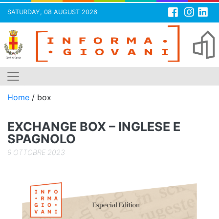
SATURDAY, 08 AUGUST 2026
Skip
to
content
Home
/
box
EXCHANGE BOX – INGLESE E
SPAGNOLO
9 OTTOBRE 2023