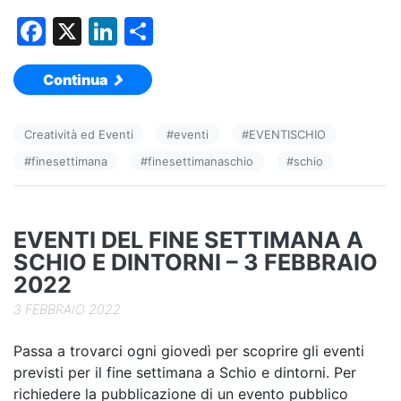
F
X
Li
C
a
n
o
Continua
c
k
n
e
e
di
Creatività ed Eventi
#
eventi
#
EVENTISCHIO
b
dI
vi
#
finesettimana
#
finesettimanaschio
#
schio
o
n
di
o
k
EVENTI DEL FINE SETTIMANA A
SCHIO E DINTORNI – 3 FEBBRAIO
2022
3 FEBBRAIO 2022
Passa a trovarci ogni giovedì per scoprire gli eventi
previsti per il fine settimana a Schio e dintorni. Per
richiedere la pubblicazione di un evento pubblico