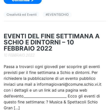
c
k
n
e
e
di
Creatività ed Eventi
#
EVENTISCHIO
b
dI
vi
o
n
di
o
EVENTI DEL FINE SETTIMANA A
k
SCHIO E DINTORNI – 10
FEBBRAIO 2022
10 FEBBRAIO 2022
Passa a trovarci ogni giovedì per scoprire gli eventi
previsti per il fine settimana a Schio e dintorni. Per
richiedere la pubblicazione di un evento pubblico
inviaci una mail a informagiovani@comune.schio.vi.it
con i dettagli e un un link ad una pagina web
dell’evento_________________________ Ecco gli eventi di
questo fine settimana: ? Musica & Spettacoli Schio
Gran […]