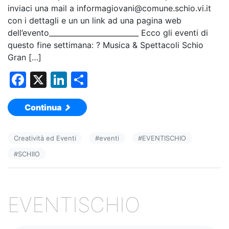
inviaci una mail a informagiovani@comune.schio.vi.it
con i dettagli e un un link ad una pagina web
dell’evento_________________________ Ecco gli eventi di
questo fine settimana: ? Musica & Spettacoli Schio
Gran […]
F
X
Li
C
a
n
o
Continua
c
k
n
e
e
di
Creatività ed Eventi
#
eventi
#
EVENTISCHIO
b
dI
vi
#
SCHIIO
o
n
di
o
k
EVENTISCHIO