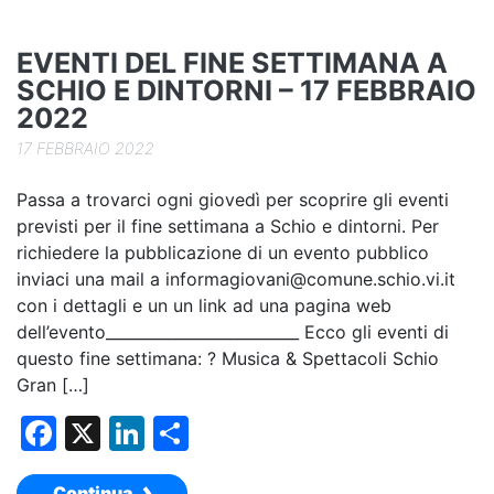
o
n
di
o
EVENTI DEL FINE SETTIMANA A
k
SCHIO E DINTORNI – 17 FEBBRAIO
2022
17 FEBBRAIO 2022
Passa a trovarci ogni giovedì per scoprire gli eventi
previsti per il fine settimana a Schio e dintorni. Per
richiedere la pubblicazione di un evento pubblico
inviaci una mail a informagiovani@comune.schio.vi.it
con i dettagli e un un link ad una pagina web
dell’evento_________________________ Ecco gli eventi di
questo fine settimana: ? Musica & Spettacoli Schio
Gran […]
F
X
Li
C
a
n
o
Continua