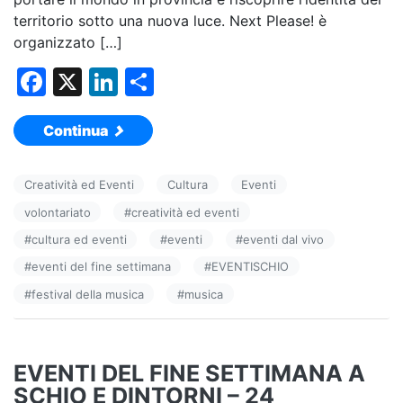
territorio sotto una nuova luce. Next Please! è
organizzato […]
F
X
Li
C
a
n
o
Continua
c
k
n
e
e
di
Creatività ed Eventi
Cultura
Eventi
b
dI
vi
volontariato
#
creatività ed eventi
o
n
di
#
cultura ed eventi
#
eventi
#
eventi dal vivo
o
#
eventi del fine settimana
#
EVENTISCHIO
k
#
festival della musica
#
musica
EVENTI DEL FINE SETTIMANA A
SCHIO E DINTORNI – 24