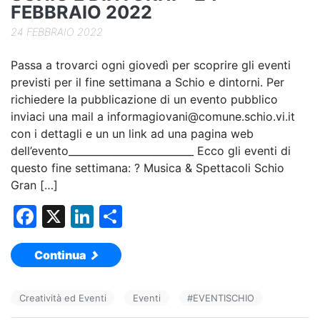
FEBBRAIO 2022
24 FEBBRAIO 2022
Passa a trovarci ogni giovedì per scoprire gli eventi
previsti per il fine settimana a Schio e dintorni. Per
richiedere la pubblicazione di un evento pubblico
inviaci una mail a informagiovani@comune.schio.vi.it
con i dettagli e un un link ad una pagina web
dell’evento_________________________ Ecco gli eventi di
questo fine settimana: ? Musica & Spettacoli Schio
Gran […]
F
X
Li
C
a
n
o
Continua
c
k
n
e
e
di
Creatività ed Eventi
Eventi
#
EVENTISCHIO
b
dI
vi