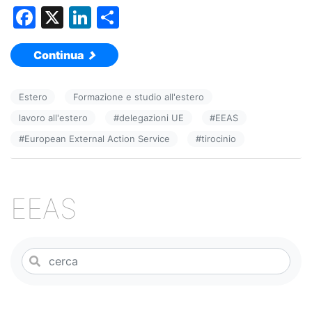
F
X
Li
C
a
n
o
Continua
c
k
n
e
e
di
Estero
Formazione e studio all'estero
b
dI
vi
lavoro all'estero
#
delegazioni UE
#
EEAS
o
n
di
#
European External Action Service
#
tirocinio
o
k
EEAS