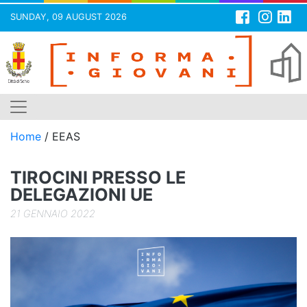
SUNDAY, 09 AUGUST 2026
Skip
to
content
Home
/
EEAS
TIROCINI PRESSO LE
DELEGAZIONI UE
21 GENNAIO 2022