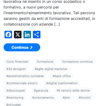
lavorativa né inserito in un corso scolastico o
formativo, a nuovi percorsi per
l’inserimento/reinserimento lavorativo. Tali percorsi
saranno gestiti da enti di formazione accreditati, in
collaborazione con aziende […]
F
X
Li
C
a
n
o
Continua
c
k
n
e
e
di
Corsi finanziati
formazione
formazione continua
b
dI
vi
#
3d designer
#
agile digital marketer
o
n
di
#
amministrativo contabile
#
back office
o
#
commerciale estero
#
digital trasformation
k
#
disoccupati
#
garanzia
#
il veneto delle donne
#
mentoring
#
orientamento
#
pmi
#
tirocini
#
virtualab