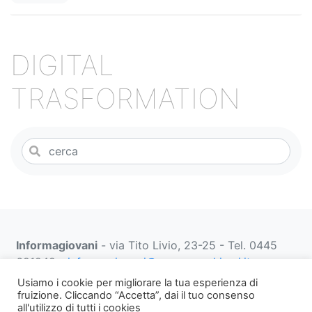
DIGITAL
TRASFORMATION
Informagiovani
- via Tito Livio, 23-25 - Tel. 0445
691249 -
informagiovani@comune.schio.vi.it
prenotazionifaberbox@comune.schio.vi.it
0445 691
Usiamo i cookie per migliorare la tua esperienza di
452 dal lunedì al venerdì dalle 13:00 alle 18:00
fruizione. Cliccando “Accetta”, dai il tuo consenso
all'utilizzo di tutti i cookies