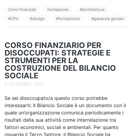
e
e
di
Corsi finanziati
formazione
#
architettura
b
dI
vi
#
CPV
#
design
#
formazione
#
garanzia giovani
o
n
di
o
k
CORSO FINANZIARIO PER
DISOCCUPATI: STRATEGIE E
STRUMENTI PER LA
COSTRUZIONE DEL BILANCIO
SOCIALE
4 NOVEMBRE 2019
Se sei disoccupato/a questo corso potrebbe
interessarti: Il Bilancio Sociale è un documento con il
quale un’organizzazione comunica periodicamente i
risultati della sua attività come interrelazione tra
fattori economici, sociali e ambientali. Per quanto
riguarda il Terzo Settore, il Bilancio Sociale ha