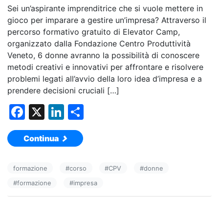
Sei un’aspirante imprenditrice che si vuole mettere in
gioco per imparare a gestire un’impresa? Attraverso il
percorso formativo gratuito di Elevator Camp,
organizzato dalla Fondazione Centro Produttività
Veneto, 6 donne avranno la possibilità di conoscere
metodi creativi e innovativi per affrontare e risolvere
problemi legati all’avvio della loro idea d’impresa e a
prendere decisioni cruciali […]
F
X
Li
C
a
n
o
Continua
c
k
n
e
e
di
formazione
#
corso
#
CPV
#
donne
b
dI
vi
#
formazione
#
impresa
o
n
di
o