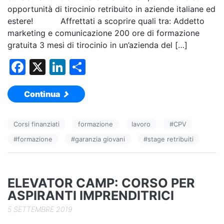
opportunità di tirocinio retribuito in aziende italiane ed
estere! Affrettati a scoprire quali tra: Addetto
marketing e comunicazione 200 ore di formazione
gratuita 3 mesi di tirocinio in un’azienda del […]
F
X
Li
C
a
n
o
Continua
c
k
n
e
e
di
Corsi finanziati
formazione
lavoro
#
CPV
b
dI
vi
#
formazione
#
garanzia giovani
#
stage retribuiti
o
n
di
o
k
ELEVATOR CAMP: CORSO PER
ASPIRANTI IMPRENDITRICI
5 SETTEMBRE 2019