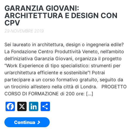
k
GARANZIA GIOVANI:
ARCHITETTURA E DESIGN CON
CPV
29 NOVEMBRE 2019
Sei laureato in architettura, design o ingegneria edile?
La Fondazione Centro Produttività Veneto, nell’ambito
dell’iniziativa Garanzia Giovani, organizza il progetto
“Work Experience di tipo specialistico: strumenti per
un’architettura efficiente e sostenibile”! Potrai
partecipare a un corso formativo gratuito, seguito da
un tirocinio all’estero nella città di Londra. PROGETTO
CORSO DI FORMAZIONE di 200 ore: […]
F
X
Li
C
a
n
o
Continua
c
k
n