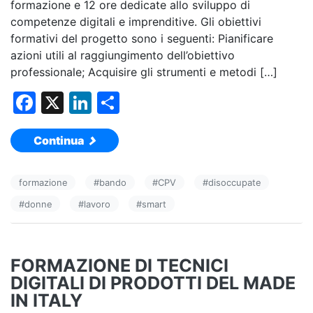
formazione e 12 ore dedicate allo sviluppo di
competenze digitali e imprenditive. Gli obiettivi
formativi del progetto sono i seguenti: Pianificare
azioni utili al raggiungimento dell’obiettivo
professionale; Acquisire gli strumenti e metodi […]
F
X
Li
C
a
n
o
Continua
c
k
n
e
e
di
formazione
#
bando
#
CPV
#
disoccupate
b
dI
vi
#
donne
#
lavoro
#
smart
o
n
di
o
k
FORMAZIONE DI TECNICI
DIGITALI DI PRODOTTI DEL MADE
IN ITALY