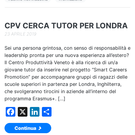
o
n
di
o
k
CPV CERCA TUTOR PER LONDRA
23 APRILE 2019
Sei una persona grintosa, con senso di responsabilità e
leadership pronta per una nuova esperienza all’estero?
Il Centro Produttività Veneto è alla ricerca di un/a
giovane tutor da inserire nel progetto “Smart Careers
Promotion” per accompagnare gruppi di ragazzi delle
scuole superiori in partenza per Londra, Inghilterra,
che svolgeranno tirocini in aziende all’interno del
programma Erasmus+. […]
F
X
Li
C
a
n
o
Continua
c
k
n