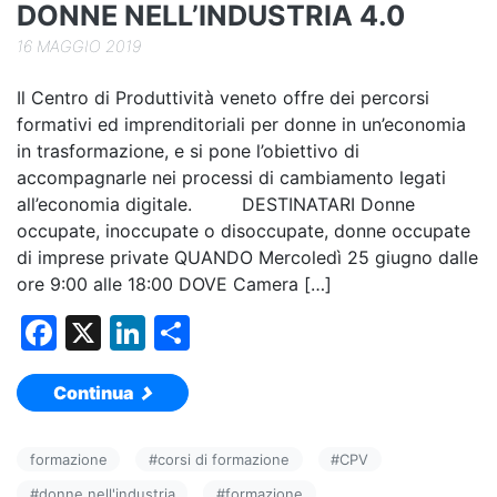
k
DONNE NELL’INDUSTRIA 4.0
16 MAGGIO 2019
Il Centro di Produttività veneto offre dei percorsi
formativi ed imprenditoriali per donne in un’economia
in trasformazione, e si pone l’obiettivo di
accompagnarle nei processi di cambiamento legati
all’economia digitale. DESTINATARI Donne
occupate, inoccupate o disoccupate, donne occupate
di imprese private QUANDO Mercoledì 25 giugno dalle
ore 9:00 alle 18:00 DOVE Camera […]
F
X
Li
C
a
n
o
Continua
c
k
n
e
e
di
formazione
#
corsi di formazione
#
CPV
b
dI
vi
#
donne nell'industria
#
formazione