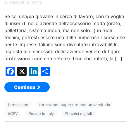
12 DICEMBRE 2019
Se sei una/un giovane in cerca di lavoro, con la voglia
di inserirti nelle aziende dell’accessorio moda (orafo,
pelletteria, sistema moda, ma non solo…) in ruoli
tecnici, potresti essere una delle numerose risorse che
per le imprese italiane sono diventate introvabili! In
risposta alle necessità delle aziende venete di figure
professionali con competenze tecniche, infatti, la […]
F
X
Li
C
a
n
o
Continua
c
k
n
e
e
di
formazione
formazione superiore non universitaria
b
dI
vi
#
CPV
#
made in Italy
#
tecnici digitali
o
n
di
o