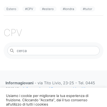
e
e
di
Estero
#
CPV
#
estero
#
londra
#
tutor
b
dI
vi
o
n
di
o
CPV
k
Informagiovani
- via Tito Livio, 23-25 - Tel. 0445
691249 -
informagiovani@comune.schio.vi.it
prenotazionifaberbox@comune.schio.vi.it
0445 691
Usiamo i cookie per migliorare la tua esperienza di
452 dal lunedì al venerdì dalle 13:00 alle 18:00
fruizione. Cliccando “Accetta”, dai il tuo consenso
all'utilizzo di tutti i cookies