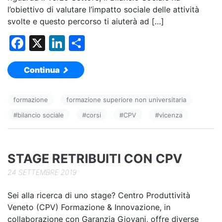
l’obiettivo di valutare l’impatto sociale delle attività
svolte e questo percorso ti aiuterà ad […]
F
X
Li
C
a
n
o
Continua
c
k
n
e
e
di
formazione
formazione superiore non universitaria
b
dI
vi
#
bilancio sociale
#
corsi
#
CPV
#
vicenza
o
n
di
o
k
STAGE RETRIBUITI CON CPV
24 SETTEMBRE 2019
Sei alla ricerca di uno stage? Centro Produttività
Veneto (CPV) Formazione & Innovazione, in
collaborazione con Garanzia Giovani, offre diverse