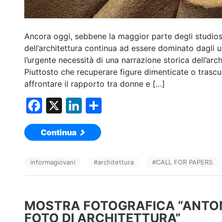
Ancora oggi, sebbene la maggior parte degli studiosi
dell’architettura continua ad essere dominato dagli 
l’urgente necessità di una narrazione storica dell’ar
Piuttosto che recuperare figure dimenticate o trascur
affrontare il rapporto tra donne e […]
F
X
Li
C
a
n
o
Continua
c
k
n
e
e
di
informagiovani
#
architettura
#
CALL FOR PAPERS
b
dI
vi
o
n
di
o
MOSTRA FOTOGRAFICA “ANTON
k
FOTO DI ARCHITETTURA”