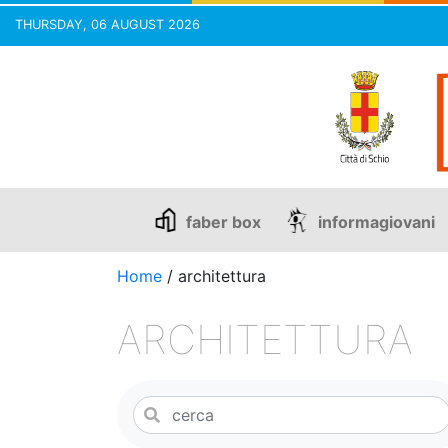
THURSDAY, 06 AUGUST 2026
Skip
to
content
faber box
informagiovani
Home
/
architettura
ARCHITETTURA