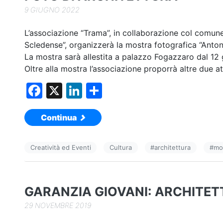
9 GIUGNO 2022
L’associazione “Trama”, in collaborazione col comune
Scledense”, organizzerà la mostra fotografica “Anton
La mostra sarà allestita a palazzo Fogazzaro dal 12 gi
Oltre alla mostra l’associazione proporrà altre due att
F
X
Li
C
a
n
o
Continua
c
k
n
e
e
di
Creatività ed Eventi
Cultura
#
architettura
#
mos
b
dI
vi
o
n
di
o
GARANZIA GIOVANI: ARCHITET
k
29 NOVEMBRE 2019