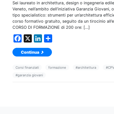
Sei laureato in architettura, design o ingegneria edi
Veneto, nell’ambito dell’iniziativa Garanzia Giovani,
tipo specialistico: strumenti per un’architettura effic
corso formativo gratuito, seguito da un tirocinio al
CORSO DI FORMAZIONE di 200 ore: […]
F
X
Li
C
a
n
o
Continua
c
k
n
e
e
di
Corsi finanziati
formazione
#
architettura
#
CP
b
dI
vi
#
garanzia giovani
o
n
di
o
k