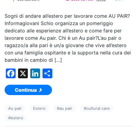
Sogni di andare all’estero per lavorare come AU PAIR?
Informagiovani Schio organizza un pomeriggio
dedicato alle esperienze all’estero e come fare per
lavorare come Au pair. Chi è un Au pair?L’au pair o
ragazzo/a alla pari è un/a giovane che vive all’estero
con una famiglia ospitante e la supporta nella cura dei
bambini in cambio di […]
F
X
Li
C
a
n
o
Continua
c
k
n
e
e
di
Au pair
Estero
#
au pair
#
cultural care
b
dI
vi
#
estero
o
n
di
o