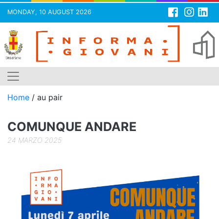
MONDAY, 10 AUGUST 2026
Skip
to
content
Home
/
au pair
COMUNQUE ANDARE
24 MARZO 2025