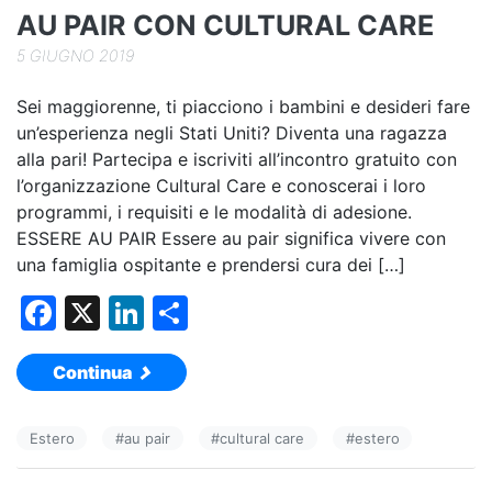
k
AU PAIR CON CULTURAL CARE
5 GIUGNO 2019
Sei maggiorenne, ti piacciono i bambini e desideri fare
un’esperienza negli Stati Uniti? Diventa una ragazza
alla pari! Partecipa e iscriviti all’incontro gratuito con
l’organizzazione Cultural Care e conoscerai i loro
programmi, i requisiti e le modalità di adesione.
ESSERE AU PAIR Essere au pair significa vivere con
una famiglia ospitante e prendersi cura dei […]
F
X
Li
C
a
n
o
Continua
c
k
n
e
e
di
Estero
#
au pair
#
cultural care
#
estero
b
dI
vi
o
n
di