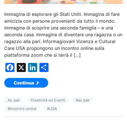
Immagina di esplorare gli Stati Uniti. Immagina di fare
amicizia con persone provenienti da tutto il mondo.
Immagina di scoprire una seconda famiglia – e una
seconda casa. Immagina di diventare una ragazza o un
ragazzo alla pari. Informagiovani Vicenza e Cultural
Care USA propongono un incontro online sulla
piattaforma zoom che si terrà il […]
F
X
Li
C
a
n
o
Continua
c
k
n
e
e
di
Au pair
Creatività ed Eventi
#
au pair
b
dI
vi
#
incontro online
#
USA
o
n
di
o