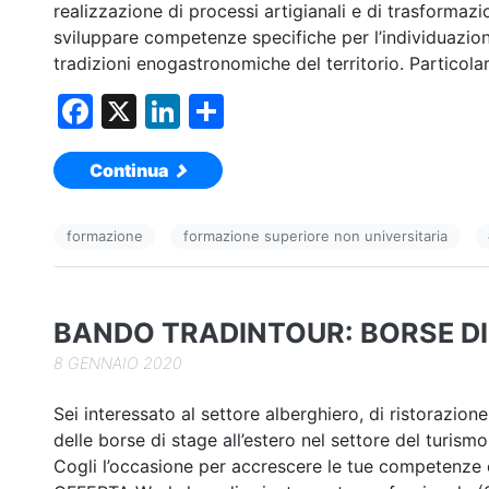
realizzazione di processi artigianali e di trasformaz
sviluppare competenze specifiche per l’individuazion
tradizioni enogastronomiche del territorio. Particola
F
X
Li
C
a
n
o
Continua
c
k
n
e
e
di
formazione
formazione superiore non universitaria
b
dI
vi
o
n
di
o
BANDO TRADINTOUR: BORSE DI
k
8 GENNAIO 2020
Sei interessato al settore alberghiero, di ristorazion
delle borse di stage all’estero nel settore del turism
Cogli l’occasione per accrescere le tue competenze e