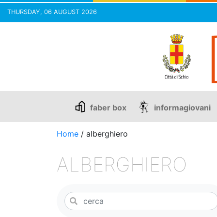
THURSDAY, 06 AUGUST 2026
Skip
to
content
faber box
informagiovani
Home
/
alberghiero
ALBERGHIERO