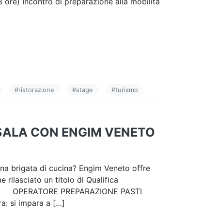
ore) Incontro di preparazione alla mobilità
#
ristorazione
#
stage
#
turismo
 SALA CON ENGIM VENETO
 una brigata di cucina? Engim Veneto offre
e rilasciato un titolo di Qualifica
entare: OPERATORE PREPARAZIONE PASTI
ra: si impara a […]