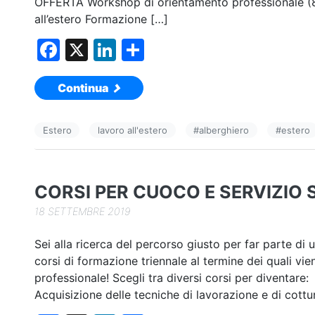
OFFERTA Workshop di orientamento professionale (8 
all’estero Formazione […]
F
X
Li
C
a
n
o
Continua
c
k
n
e
e
di
Estero
lavoro all'estero
#
alberghiero
#
estero
b
dI
vi
o
n
di
o
CORSI PER CUOCO E SERVIZIO
k
18 SETTEMBRE 2019
Sei alla ricerca del percorso giusto per far parte di
corsi di formazione triennale al termine dei quali vien
professionale! Scegli tra diversi corsi per div
Acquisizione delle tecniche di lavorazione e di cottu