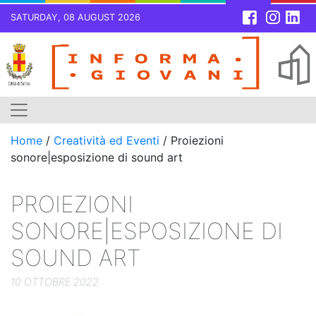
SATURDAY, 08 AUGUST 2026
Skip
to
content
Home
/
Creatività ed Eventi
/
Proiezioni
sonore|esposizione di sound art
PROIEZIONI
SONORE|ESPOSIZIONE DI
SOUND ART
10 OTTOBRE 2022