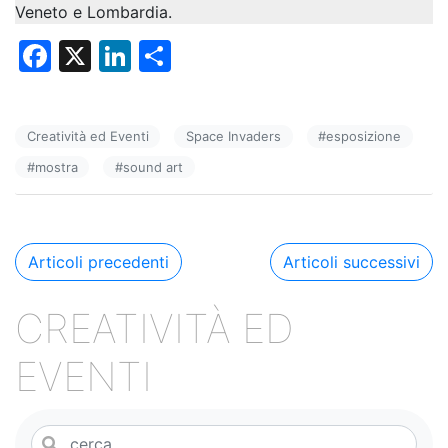
Veneto e Lombardia.
F
X
Li
C
a
n
o
c
k
n
Creatività ed Eventi
Space Invaders
#
esposizione
e
e
di
#
mostra
#
sound art
b
dI
vi
o
n
di
o
Navigazione
Articoli precedenti
Articoli successivi
k
articoli
CREATIVITÀ ED
EVENTI