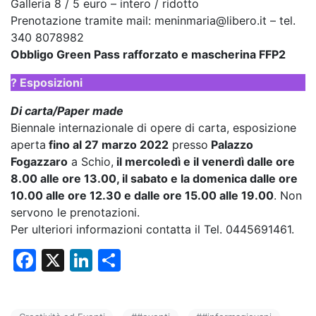
Galleria 8 / 5 euro – intero / ridotto
Prenotazione tramite mail: meninmaria@libero.it – tel.
340 8078982
Obbligo Green Pass rafforzato e mascherina FFP2
? Esposizioni
Di carta/Paper made
Biennale internazionale di opere di carta, esposizione
aperta
fino al 27 marzo 2022
presso
Palazzo
Fogazzaro
a Schio,
il mercoledì e il venerdì dalle ore
8.00 alle ore 13.00, il sabato e la domenica dalle ore
10.00 alle ore 12.30 e dalle ore 15.00 alle 19.00
. Non
servono le prenotazioni.
Per ulteriori informazioni contatta il Tel. 0445691461.
F
X
Li
C
a
n
o
c
k
n