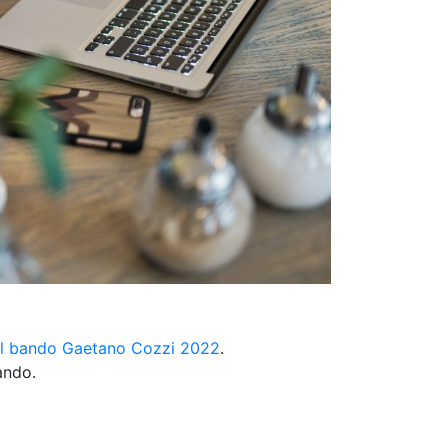
l bando Gaetano Cozzi 2022
.
ando.