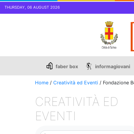
THURSDAY, 06 AUGUST 2026
Skip
to
content
faber box
informagiovani
Home
/
Creatività ed Eventi
/
Fondazione Be
CREATIVITÀ ED
EVENTI