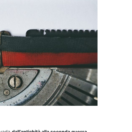
e vada
dall’antichità alla seconda guerra