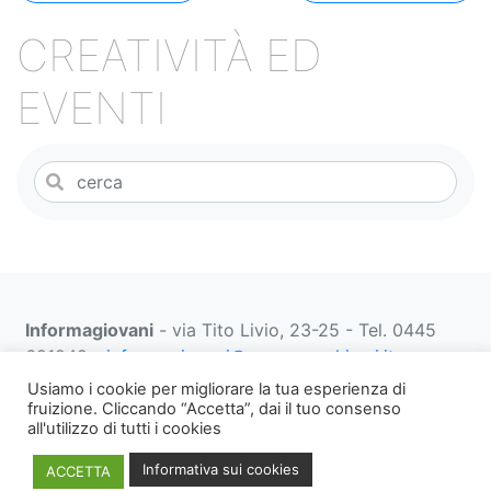
articoli
CREATIVITÀ ED
EVENTI
Informagiovani
- via Tito Livio, 23-25 - Tel. 0445
691249 -
informagiovani@comune.schio.vi.it
prenotazionifaberbox@comune.schio.vi.it
0445 691
Usiamo i cookie per migliorare la tua esperienza di
452 dal lunedì al venerdì dalle 13:00 alle 18:00
fruizione. Cliccando “Accetta”, dai il tuo consenso
all'utilizzo di tutti i cookies
Note
WEB PRIVACY E
Informativa
Informativa sui cookies
ACCETTA
legali,
COOKIES
Privacy