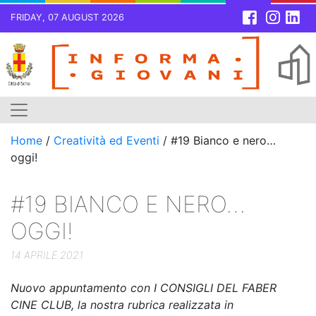
FRIDAY, 07 AUGUST 2026
Skip
to
content
Home
/
Creatività ed Eventi
/
#19 Bianco e nero…
oggi!
#19 BIANCO E NERO…
OGGI!
14 APRILE 2021
Nuovo appuntamento con I CONSIGLI DEL FABER
CINE CLUB, la nostra rubrica realizzata in