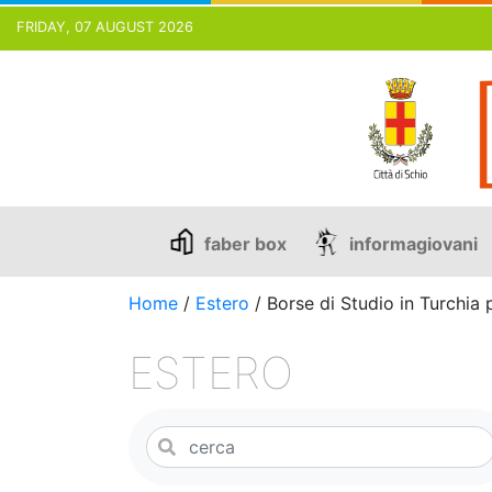
FRIDAY, 07 AUGUST 2026
Skip
to
content
faber box
informagiovani
Home
/
Estero
/
Borse di Studio in Turchia p
ESTERO