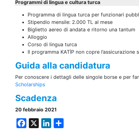
Programmi di lingua e cultura turca
Programma di lingua turca per funzionari pubbl
Stipendio mensile: 2.000 TL al mese
Biglietto aereo di andata e ritorno una tantum
Alloggio
Corso di lingua turca
Il programma KATİP non copre l’assicurazione s
Guida alla candidatura
Per conoscere i dettagli delle singole borse e per fa
Scholarships
Scadenza
20 febbraio 2021
F
X
Li
C
a
n
o