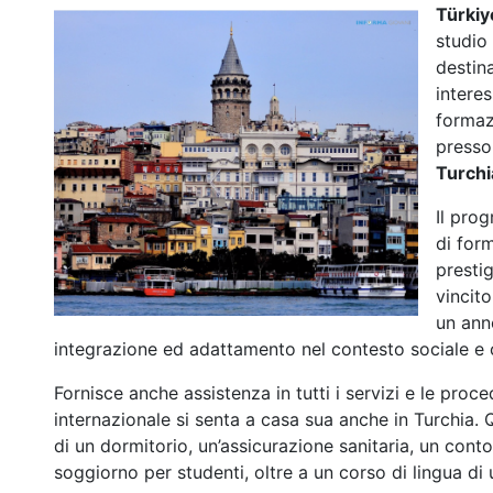
Türkiy
studio
destina
intere
formaz
presso 
Turchi
Il pro
di form
prestig
vincito
un ann
integrazione ed adattamento nel contesto sociale e c
Fornisce anche assistenza in tutti i servizi e le pro
internazionale si senta a casa sua anche in Turchia. 
di un dormitorio, un’assicurazione sanitaria, un con
soggiorno per studenti, oltre a un corso di lingua di