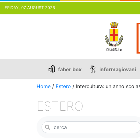
FRIDAY, 07 AUGUST 2026
Skip
to
content
faber box
informagiovani
Home
/
Estero
/
Intercultura: un anno scolas
ESTERO