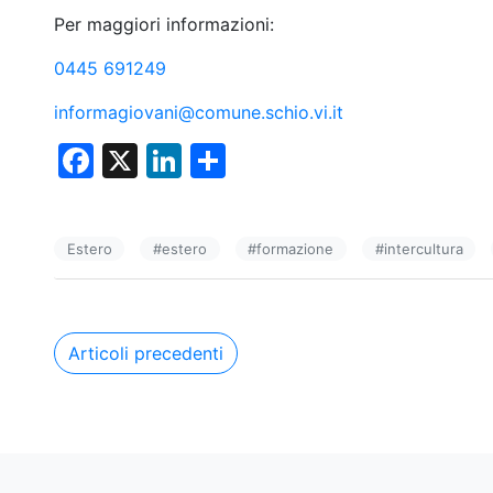
Per maggiori informazioni:
0445 691249
informagiovani@comune.schio.vi.it
F
X
Li
C
a
n
o
c
k
n
Estero
#
estero
#
formazione
#
intercultura
e
e
di
b
dI
vi
o
n
di
Navigazione
Articoli precedenti
o
articoli
k