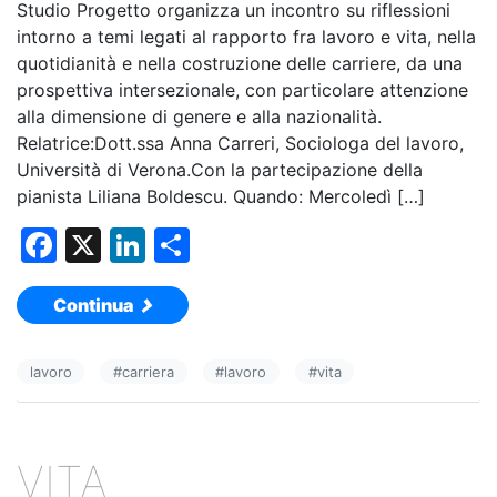
Studio Progetto organizza un incontro su riflessioni
intorno a temi legati al rapporto fra lavoro e vita, nella
quotidianità e nella costruzione delle carriere, da una
prospettiva intersezionale, con particolare attenzione
alla dimensione di genere e alla nazionalità.
Relatrice:Dott.ssa Anna Carreri, Sociologa del lavoro,
Università di Verona.Con la partecipazione della
pianista Liliana Boldescu. Quando: Mercoledì […]
F
X
Li
C
a
n
o
Continua
c
k
n
e
e
di
lavoro
#
carriera
#
lavoro
#
vita
b
dI
vi
o
n
di
o
VITA
k