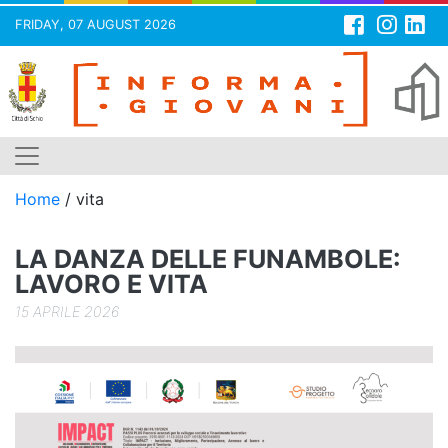
FRIDAY, 07 AUGUST 2026
Skip
to
content
Home
/
vita
LA DANZA DELLE FUNAMBOLE:
LAVORO E VITA
15 APRILE 2026