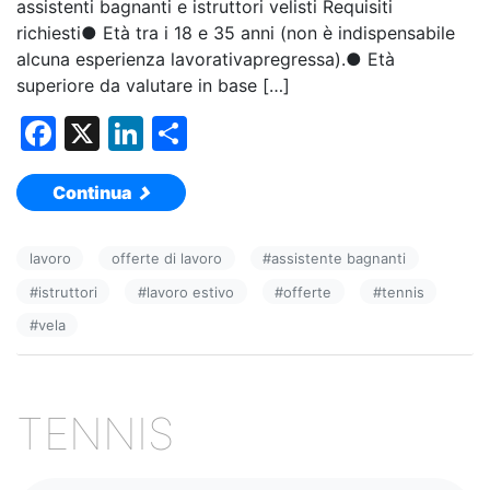
assistenti bagnanti e istruttori velisti Requisiti
richiesti● Età tra i 18 e 35 anni (non è indispensabile
alcuna esperienza lavorativapregressa).● Età
superiore da valutare in base […]
F
X
Li
C
a
n
o
Continua
c
k
n
e
e
di
lavoro
offerte di lavoro
#
assistente bagnanti
b
dI
vi
#
istruttori
#
lavoro estivo
#
offerte
#
tennis
o
n
di
#
vela
o
k
TENNIS