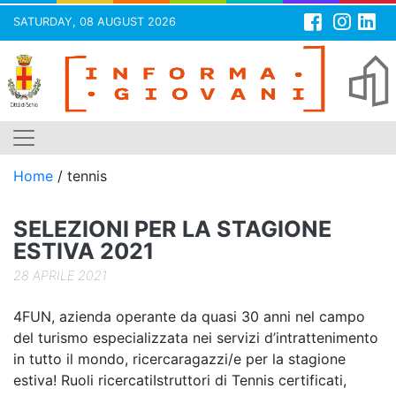
SATURDAY, 08 AUGUST 2026
Skip
to
content
Home
/
tennis
SELEZIONI PER LA STAGIONE
ESTIVA 2021
28 APRILE 2021
4FUN, azienda operante da quasi 30 anni nel campo
del turismo especializzata nei servizi d’intrattenimento
in tutto il mondo, ricercaragazzi/e per la stagione
estiva! Ruoli ricercatiIstruttori di Tennis certificati,