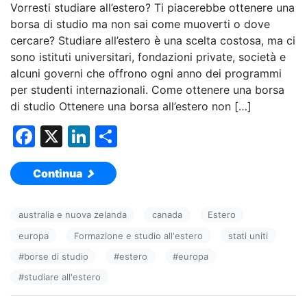
Vorresti studiare all’estero? Ti piacerebbe ottenere una
borsa di studio ma non sai come muoverti o dove
cercare? Studiare all’estero è una scelta costosa, ma ci
sono istituti universitari, fondazioni private, società e
alcuni governi che offrono ogni anno dei programmi
per studenti internazionali. Come ottenere una borsa
di studio Ottenere una borsa all’estero non […]
F
X
Li
C
a
n
o
Continua
c
k
n
e
e
di
australia e nuova zelanda
canada
Estero
b
dI
vi
europa
Formazione e studio all'estero
stati uniti
o
n
di
#
borse di studio
#
estero
#
europa
o
#
studiare all'estero
k