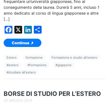
frequentare un’università giapponese, fino al
conseguimento della laurea. Durerà 5 anni, incluso 1
anno dedicato al corso di lingua giapponese e altre
[…]
F
X
Li
C
a
n
o
Continua
c
k
n
e
e
di
Estero
formazione
Formazione e studio all'estero
b
dI
vi
#
estero
#
formazione
#
giappone
o
n
di
#
studiare all'estero
o
k
BORSE DI STUDIO PER L’ESTERO
20 MAGGIO 2019